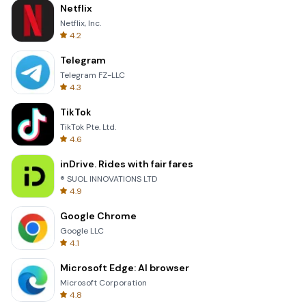
Netflix
Netflix, Inc.
4.2
Telegram
Telegram FZ-LLC
4.3
TikTok
TikTok Pte. Ltd.
4.6
inDrive. Rides with fair fares
® SUOL INNOVATIONS LTD
4.9
Google Chrome
Google LLC
4.1
Microsoft Edge: AI browser
Microsoft Corporation
4.8