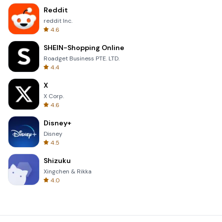
Reddit
reddit Inc.
4.6
SHEIN-Shopping Online
Roadget Business PTE. LTD.
4.4
X
X Corp.
4.6
Disney+
Disney
4.5
Shizuku
Xingchen & Rikka
4.0