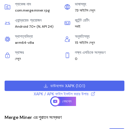
প্যাকেজ নাম
ভাষাসমূহ
com.merge.miner.rpg
73 আইটেম দেখুন
এ্যান্ড্রয়েড প্রয়োজন
কন্টেন্ট রেটিং
Android 7.0+
(
N, API 24
)
সবাই
স্থাপত্যবিদ্যা
অনুমতিসমূহ
arm64-v8a
15 আইটেম দেখুন
স্বাক্ষর
লক্ষ্য এসডিকে সংস্করণ
দেখুন
0
ডাউনলোড XAPK
(
1.0.1
)
XAPK / APK ফাইল ইনস্টল করার উপায়
গেমপ্লে
Merge Miner এর পুরাতন সংস্করণ