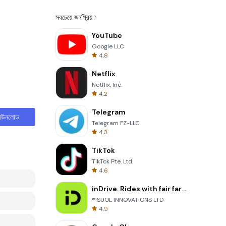
সবচেয়ে জনপ্রিয়
YouTube
Google LLC
4.8
Netflix
Netflix, Inc.
4.2
Telegram
াউনলোড
Telegram FZ-LLC
4.3
TikTok
TikTok Pte. Ltd.
4.6
inDrive. Rides with fair fares
® SUOL INNOVATIONS LTD
4.9