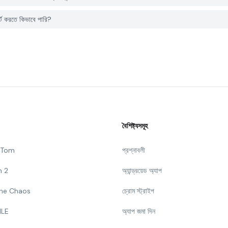
ট করতে কিভাবে পারি?
বৈশিষ্ট্যসমূহ
g Tom
প্রশ্নাবলী
n 2
অ্যান্ড্রয়েড অ্যাপ
 The Chaos
চ্রোম স্ট্রাইপ
ILE
অ্যাপ জমা দিন