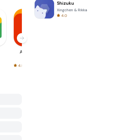
Shizuku
Xingchen & Rikka
4.0
AliExpress
Signal Private
Spotify - Music
Messenger
and Podcasts
4.5
4.3
4.6