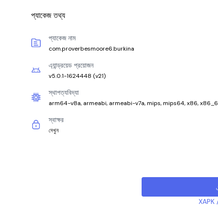
প্যাকেজ তথ্য
প্যাকেজ নাম
com.proverbesmoore6.burkina
এ্যান্ড্রয়েড প্রয়োজন
v5.0.1-1624448
(
v21
)
স্থাপত্যবিদ্যা
arm64-v8a, armeabi, armeabi-v7a, mips, mips64, x86, x86_
স্বাক্ষর
দেখুন
XAPK /