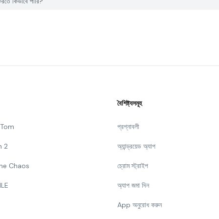
রতে কিভাবে পারি?
বৈশিষ্ট্যসমূহ
g Tom
প্রশ্নাবলী
n 2
অ্যান্ড্রয়েড অ্যাপ
 The Chaos
চ্রোম স্ট্রাইপ
ILE
অ্যাপ জমা দিন
App অনুরোধ করুন