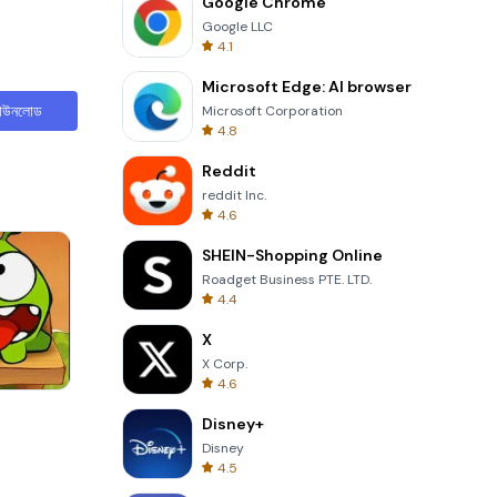
Google Chrome
Google LLC
4.1
Microsoft Edge: AI browser
াউনলোড
Microsoft Corporation
4.8
Reddit
reddit Inc.
4.6
SHEIN-Shopping Online
Roadget Business PTE. LTD.
4.4
X
X Corp.
4.6
Words of Wonders
Disney+
Disney
4.5