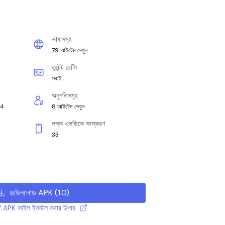
ভাষাসমূহ
79 আইটেম দেখুন
কন্টেন্ট রেটিং
সবাই
অনুমতিসমূহ
64
8 আইটেম দেখুন
লক্ষ্য এসডিকে সংস্করণ
33
ডাউনলোড APK
(
1.0
)
 APK ফাইল ইনস্টল করার উপায়