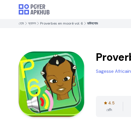
হোম
অ্যাপস
Proverbes en mooré vol. 6
ডাউনলোড
Prover
Sagesse Africai
4.5
রেটিং