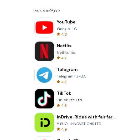
সবচেয়ে জনপ্রিয়
YouTube
Google LLC
4.8
Netflix
Netflix, Inc.
4.2
Telegram
Telegram FZ-LLC
4.3
TikTok
TikTok Pte. Ltd.
4.6
inDrive. Rides with fair fares
® SUOL INNOVATIONS LTD
4.9