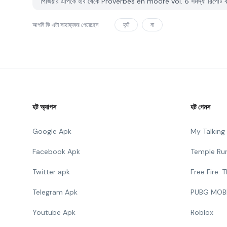
পিজিয়ার এপিকে হাব থেকে Proverbes en mooré vol. 6 সমস্যা রিপোর্ট ক
আপনি কি এটা সাহায্যকর পেয়েছেন
হ্যাঁ
না
হট অ্যাপস
হট গেমস
Google Apk
My Talkin
Facebook Apk
Temple Ru
Twitter apk
Free Fire:
Telegram Apk
PUBG MOB
Youtube Apk
Roblox