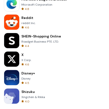
Microsoft Corporation
4.8
Reddit
reddit Inc.
4.6
SHEIN-Shopping Online
Roadget Business PTE. LTD.
4.4
X
X Corp.
4.6
Disney+
Disney
4.5
Shizuku
Xingchen & Rikka
4.0