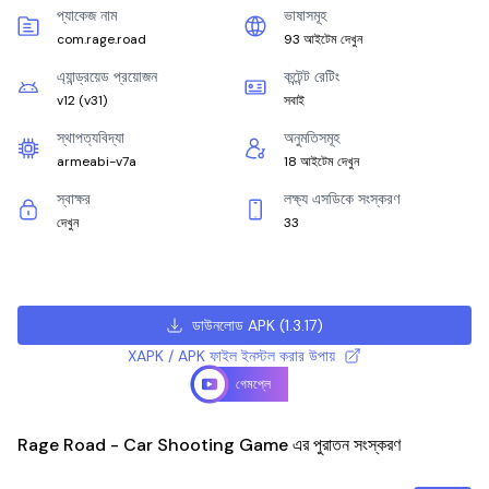
প্যাকেজ নাম
ভাষাসমূহ
com.rage.road
93 আইটেম দেখুন
এ্যান্ড্রয়েড প্রয়োজন
কন্টেন্ট রেটিং
v12
(
v31
)
সবাই
স্থাপত্যবিদ্যা
অনুমতিসমূহ
armeabi-v7a
18 আইটেম দেখুন
স্বাক্ষর
লক্ষ্য এসডিকে সংস্করণ
দেখুন
33
ডাউনলোড APK
(
1.3.17
)
XAPK / APK ফাইল ইনস্টল করার উপায়
গেমপ্লে
Rage Road - Car Shooting Game এর পুরাতন সংস্করণ