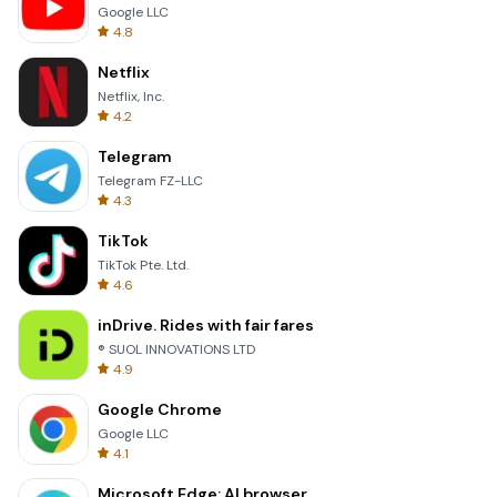
Google LLC
4.8
Netflix
Netflix, Inc.
4.2
Telegram
Telegram FZ-LLC
4.3
TikTok
TikTok Pte. Ltd.
4.6
inDrive. Rides with fair fares
® SUOL INNOVATIONS LTD
4.9
Google Chrome
Google LLC
4.1
Microsoft Edge: AI browser