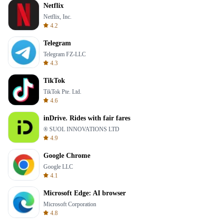
Netflix
Netflix, Inc.
4.2
Telegram
Telegram FZ-LLC
4.3
TikTok
TikTok Pte. Ltd.
4.6
inDrive. Rides with fair fares
® SUOL INNOVATIONS LTD
4.9
Google Chrome
Google LLC
4.1
Microsoft Edge: AI browser
Microsoft Corporation
4.8