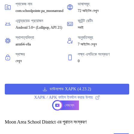
প্যাকেজ নাম
ভাষাসমূহ
com.schoolpointe.pa_moonareasd
72 আইটেম দেখুন
এ্যান্ড্রয়েড প্রয়োজন
কন্টেন্ট রেটিং
Android 5.0+
(
Lollipop, API 21
)
সবাই
স্থাপত্যবিদ্যা
অনুমতিসমূহ
arm64-v8a
7 আইটেম দেখুন
স্বাক্ষর
লক্ষ্য এসডিকে সংস্করণ
দেখুন
0
ডাউনলোড XAPK
(
4.23.2
)
XAPK / APK ফাইল ইনস্টল করার উপায়
গেমপ্লে
Moon Area School District এর পুরাতন সংস্করণ