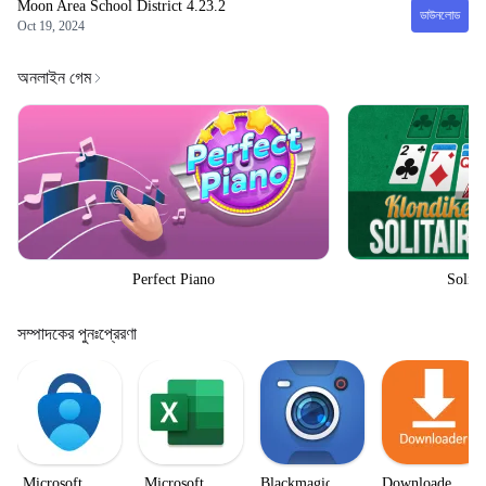
Moon Area School District
4.23.2
ডাউনলোড
Oct 19, 2024
অনলাইন গেম
Perfect Piano
Solita
সম্পাদকের পুনঃপ্রেরণা
Microsoft
Microsoft
Blackmagic
Downloader