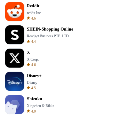
Reddit
reddit Inc.
4.6
SHEIN-Shopping Online
Roadget Business PTE. LTD.
4.4
X
X Corp.
4.6
Disney+
Disney
4.5
Shizuku
Xingchen & Rikka
4.0