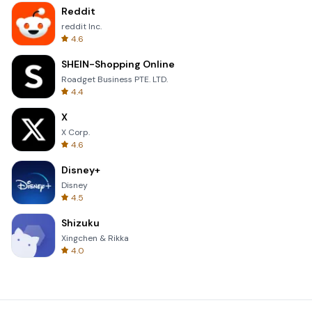
Reddit
reddit Inc.
4.6
SHEIN-Shopping Online
Roadget Business PTE. LTD.
4.4
X
X Corp.
4.6
Disney+
Disney
4.5
Shizuku
Xingchen & Rikka
4.0