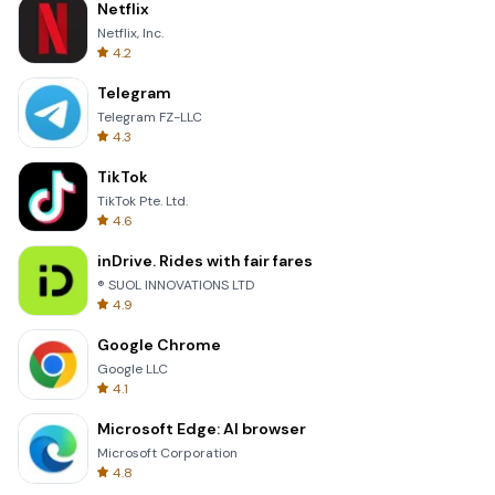
Netflix
Netflix, Inc.
4.2
Telegram
Telegram FZ-LLC
4.3
TikTok
TikTok Pte. Ltd.
4.6
inDrive. Rides with fair fares
® SUOL INNOVATIONS LTD
4.9
Google Chrome
Google LLC
4.1
Microsoft Edge: AI browser
Microsoft Corporation
4.8