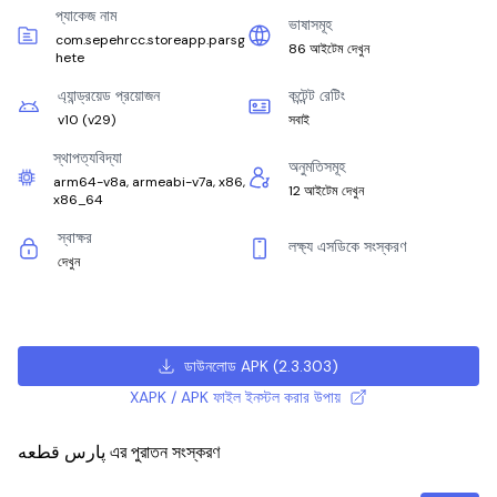
প্যাকেজ নাম
ভাষাসমূহ
com.sepehrcc.storeapp.parsg
86 আইটেম দেখুন
hete
এ্যান্ড্রয়েড প্রয়োজন
কন্টেন্ট রেটিং
v10
(
v29
)
সবাই
স্থাপত্যবিদ্যা
অনুমতিসমূহ
arm64-v8a, armeabi-v7a, x86,
12 আইটেম দেখুন
x86_64
স্বাক্ষর
লক্ষ্য এসডিকে সংস্করণ
দেখুন
ডাউনলোড APK
(
2.3.303
)
XAPK / APK ফাইল ইনস্টল করার উপায়
پارس قطعه এর পুরাতন সংস্করণ