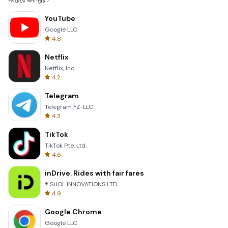
সবচেয়ে জনপ্রিয়
YouTube
Google LLC
4.8
Netflix
Netflix, Inc.
4.2
Telegram
Telegram FZ-LLC
4.3
TikTok
TikTok Pte. Ltd.
4.6
inDrive. Rides with fair fares
® SUOL INNOVATIONS LTD
4.9
Google Chrome
Google LLC