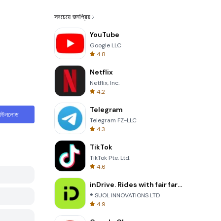
সবচেয়ে জনপ্রিয়
YouTube
Google LLC
4.8
Netflix
Netflix, Inc.
4.2
Telegram
াউনলোড
Telegram FZ-LLC
4.3
TikTok
TikTok Pte. Ltd.
4.6
inDrive. Rides with fair fares
® SUOL INNOVATIONS LTD
4.9