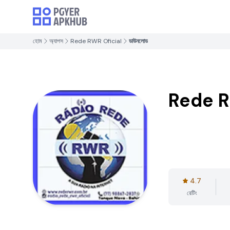
হোম
অ্যাপস
Rede RWR Oficial
ডাউনলোড
Rede R
4.7
রেটিং