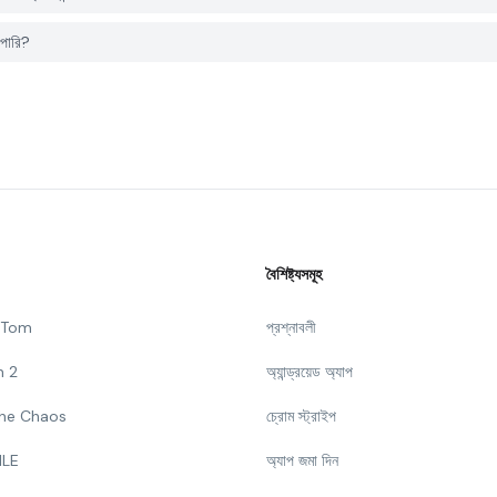
পারি?
বৈশিষ্ট্যসমূহ
g Tom
প্রশ্নাবলী
n 2
অ্যান্ড্রয়েড অ্যাপ
 The Chaos
চ্রোম স্ট্রাইপ
ILE
অ্যাপ জমা দিন