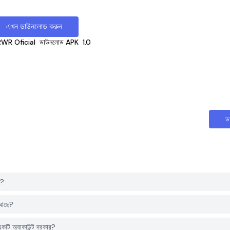
এখন ডাউনলোড করুন
WR Oficial
ডাউনলোড APK
1.0
ড
ব?
 আছে?
টি অ্যাকাউন্ট দরকার?