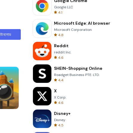
Google Chrome
Google LLC
4.1
Microsoft Edge: AI browser
Microsoft Corporation
াউনলোড
4.8
Reddit
reddit Inc.
4.6
SHEIN-Shopping Online
Roadget Business PTE. LTD.
4.4
X
X Corp.
4.6
Disney+
Words of Wonders
Disney
4.5