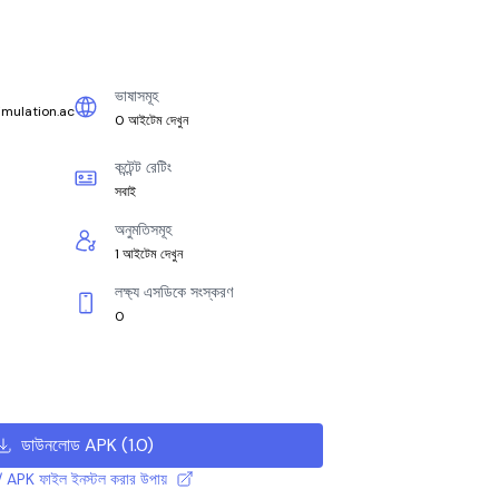
ভাষাসমূহ
imulation.ac
0 আইটেম দেখুন
কন্টেন্ট রেটিং
সবাই
অনুমতিসমূহ
1 আইটেম দেখুন
লক্ষ্য এসডিকে সংস্করণ
0
ডাউনলোড APK
(
1.0
)
 APK ফাইল ইনস্টল করার উপায়