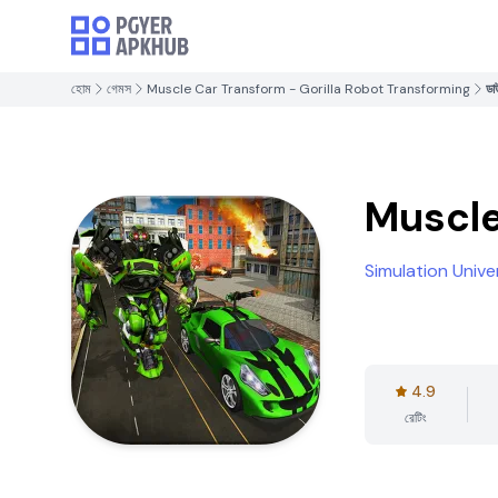
হোম
গেমস
Muscle Car Transform - Gorilla Robot Transforming
ডা
Muscle
Simulation Univ
4.9
রেটিং