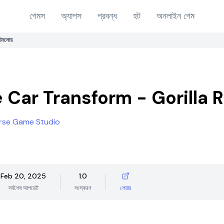
গেমস
অ্যাপস
প্রবন্ধ
হট
অনলাইন গেম
উনলোড
 Car Transform - Gorilla 
erse Game Studio
Feb 20, 2025
1.0
সর্বশেষ আপডেট
সংস্করণ
শেয়ার