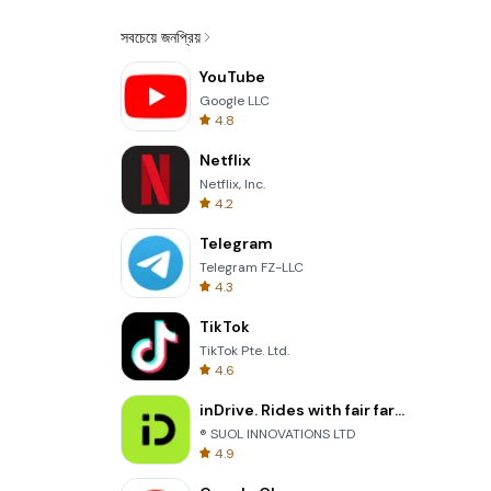
সবচেয়ে জনপ্রিয়
YouTube
Google LLC
4.8
Netflix
Netflix, Inc.
4.2
Telegram
Telegram FZ-LLC
4.3
TikTok
TikTok Pte. Ltd.
4.6
inDrive. Rides with fair fares
® SUOL INNOVATIONS LTD
4.9