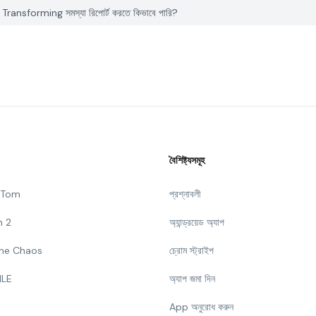
ransforming সমস্যা রিপোর্ট করতে কিভাবে পারি?
বৈশিষ্ট্যসমূহ
g Tom
প্রশ্নাবলী
n 2
অ্যান্ড্রয়েড অ্যাপ
 The Chaos
চ্রোম স্ট্রাইপ
ILE
অ্যাপ জমা দিন
App অনুরোধ করুন