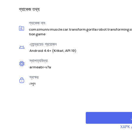
প্যাকেজ তথ্য
প্যাকেজ নাম
com.simuniv.muscle.car.transform.gorilla.robot.transforming.s
tion.game
এ্যান্ড্রয়েড প্রয়োজন
Android 4.4+
(
Kitkat, API 19
)
স্থাপত্যবিদ্যা
armeabi-v7a
স্বাক্ষর
দেখুন
XAPK /