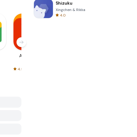
Shizuku
Xingchen & Rikka
4.0
AliExpress
Signal Private
Spotify - Music
Messenger
and Podcasts
4.5
4.3
4.6