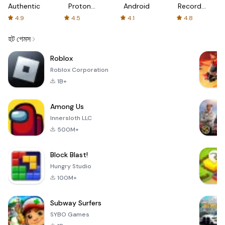
Authenticator
Proton:
Android
Recorder
Fast &
-
4.9
4.5
4.1
4.8
Secure
XRecorder
VPN
হট গেমস
Roblox
Roblox Corporation
1B+
Among Us
Innersloth LLC
500M+
Block Blast!
Hungry Studio
100M+
Subway Surfers
SYBO Games