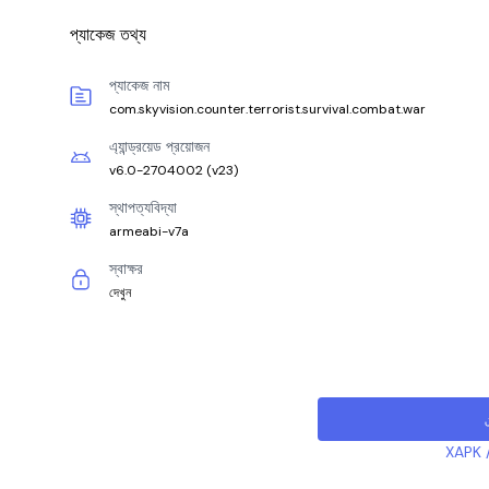
প্যাকেজ তথ্য
প্যাকেজ নাম
com.skyvision.counter.terrorist.survival.combat.war
এ্যান্ড্রয়েড প্রয়োজন
v6.0-2704002
(
v23
)
স্থাপত্যবিদ্যা
armeabi-v7a
স্বাক্ষর
দেখুন
XAPK /