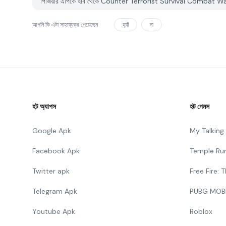
পিজিয়ার এপিকে হাব থেকে Counter Terrorist Survival Combat War সম
আপনি কি এটা সাহায্যকর পেয়েছেন
হ্যাঁ
না
হট অ্যাপস
হট গেমস
Google Apk
My Talkin
Facebook Apk
Temple Ru
Twitter apk
Free Fire:
Telegram Apk
PUBG MOB
Youtube Apk
Roblox