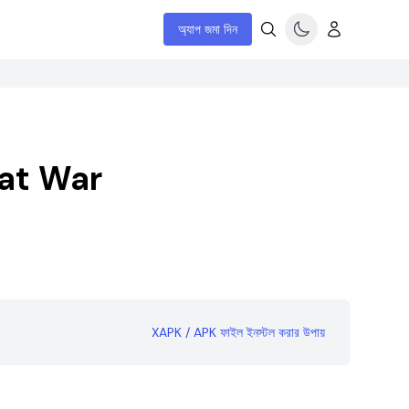
অ্যাপ জমা দিন
bat War
XAPK / APK ফাইল ইনস্টল করার উপায়