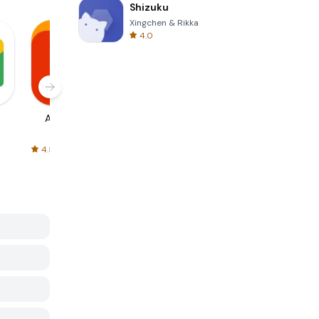
Shizuku
Xingchen & Rikka
4.0
AliExpress
Signal Private
Spotify - Music
Messenger
and Podcasts
4.5
4.3
4.6