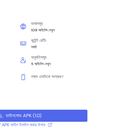
ভাষাসমূহ
109 আইটেম দেখুন
কন্টেন্ট রেটিং
সবাই
অনুমতিসমূহ
5 আইটেম দেখুন
লক্ষ্য এসডিকে সংস্করণ
ডাউনলোড APK
(
1.0
)
 APK ফাইল ইনস্টল করার উপায়