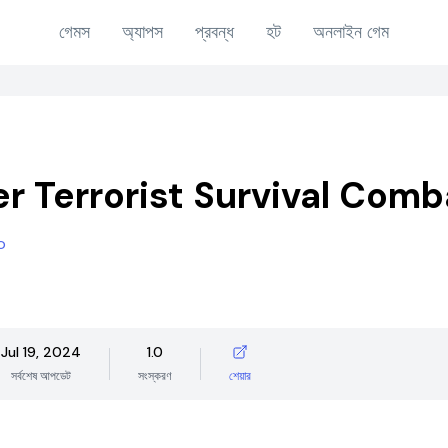
গেমস
অ্যাপস
প্রবন্ধ
হট
অনলাইন গেম
r Terrorist Survival Com
o
Jul 19, 2024
1.0
সর্বশেষ আপডেট
সংস্করণ
শেয়ার