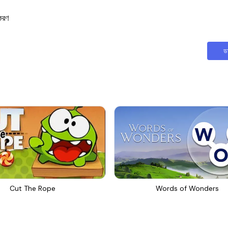
করণ
ড
Cut The Rope
Words of Wonders