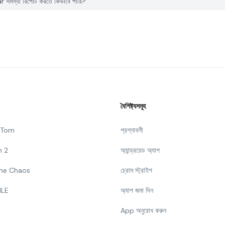
স্যা রিপোর্ট করতে কিভাবে পারি?
বৈশিষ্ট্যসমূহ
g Tom
প্রশ্নাবলী
n 2
অ্যান্ড্রয়েড অ্যাপ
 The Chaos
চ্রোম স্ট্রাইপ
ILE
অ্যাপ জমা দিন
App অনুরোধ করুন