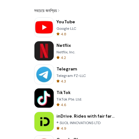
সবচেয়ে জনপ্রিয়
YouTube
Google LLC
4.8
Netflix
Netflix, Inc.
4.2
Telegram
Telegram FZ-LLC
4.3
TikTok
TikTok Pte. Ltd.
4.6
inDrive. Rides with fair fares
® SUOL INNOVATIONS LTD
4.9