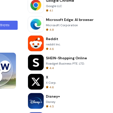
Google Chrome
Google LLC
4.1
Microsoft Edge: AI browser
াউনলোড
Microsoft Corporation
4.8
Reddit
reddit Inc.
4.6
SHEIN-Shopping Online
Roadget Business PTE. LTD.
4.4
X
X Corp.
4.6
Garden Bloom
Disney+
Disney
4.5