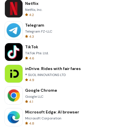
Netflix
Netflix, Inc.
4.2
Telegram
Telegram FZ-LLC
4.3
TikTok
TikTok Pte. Ltd.
4.6
inDrive. Rides with fair fares
® SUOL INNOVATIONS LTD
4.9
Google Chrome
Google LLC
4.1
Microsoft Edge: AI browser
Microsoft Corporation
4.8