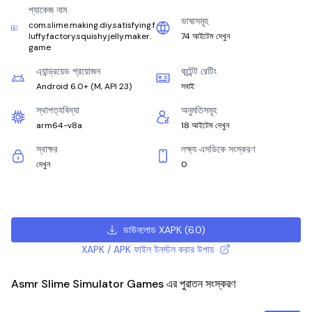
প্যাকেজ নাম
ভাষাসমূহ
com.slime.making.diy.satisfying.f
luffy.factory.squishy.jelly.maker.
74 আইটেম দেখুন
game
এ্যান্ড্রয়েড প্রয়োজন
কন্টেন্ট রেটিং
Android 6.0+
(
M, API 23
)
সবাই
স্থাপত্যবিদ্যা
অনুমতিসমূহ
arm64-v8a
18 আইটেম দেখুন
স্বাক্ষর
লক্ষ্য এসডিকে সংস্করণ
দেখুন
0
ডাউনলোড XAPK
(
6.0
)
XAPK / APK ফাইল ইনস্টল করার উপায়
Asmr Slime Simulator Games এর পুরাতন সংস্করণ