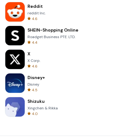
Reddit
reddit Inc.
4.6
SHEIN-Shopping Online
Roadget Business PTE. LTD.
4.4
X
X Corp.
4.6
Disney+
Disney
4.5
Shizuku
Xingchen & Rikka
4.0