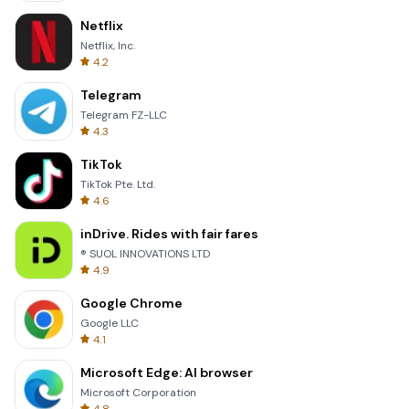
Netflix
Netflix, Inc.
4.2
Telegram
Telegram FZ-LLC
4.3
TikTok
TikTok Pte. Ltd.
4.6
inDrive. Rides with fair fares
® SUOL INNOVATIONS LTD
4.9
Google Chrome
Google LLC
4.1
Microsoft Edge: AI browser
Microsoft Corporation