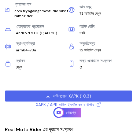
প্যাকেজ নাম
ভাষাসমূহ
com.tryagaingamestudio.bike.t
73 আইটেম দেখুন
raffic.rider
এ্যান্ড্রয়েড প্রয়োজন
কন্টেন্ট রেটিং
Android 9.0+
(
P, API 28
)
সবাই
স্থাপত্যবিদ্যা
অনুমতিসমূহ
arm64-v8a
15 আইটেম দেখুন
স্বাক্ষর
লক্ষ্য এসডিকে সংস্করণ
দেখুন
0
ডাউনলোড XAPK
(
1.0.3
)
XAPK / APK ফাইল ইনস্টল করার উপায়
গেমপ্লে
Real Moto Rider এর পুরাতন সংস্করণ