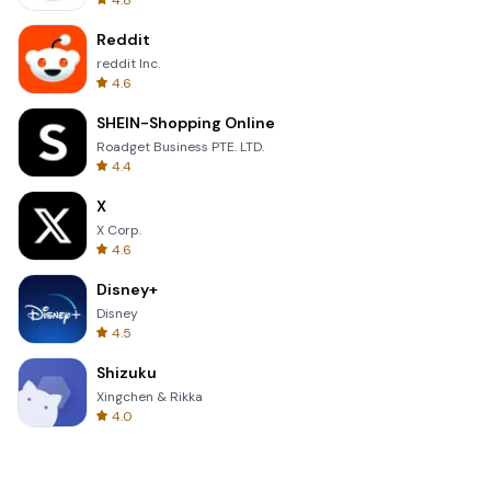
4.8
Reddit
reddit Inc.
4.6
SHEIN-Shopping Online
Roadget Business PTE. LTD.
4.4
X
X Corp.
4.6
Disney+
Disney
4.5
Shizuku
Xingchen & Rikka
4.0