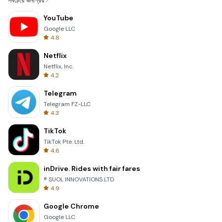
সবচেয়ে জনপ্রিয়
YouTube
Google LLC
4.8
Netflix
Netflix, Inc.
4.2
Telegram
Telegram FZ-LLC
4.3
TikTok
TikTok Pte. Ltd.
4.6
inDrive. Rides with fair fares
® SUOL INNOVATIONS LTD
4.9
Google Chrome
Google LLC