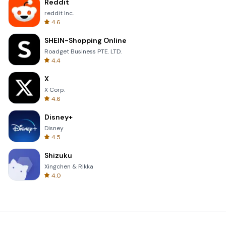
Reddit
reddit Inc.
4.6
SHEIN-Shopping Online
Roadget Business PTE. LTD.
4.4
X
X Corp.
4.6
Disney+
Disney
4.5
Shizuku
Xingchen & Rikka
4.0