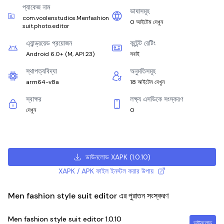
প্যাকেজ নাম
ভাষাসমূহ
com.voolenstudios.Menfashion
0 আইটেম দেখুন
suit.photo.editor
এ্যান্ড্রয়েড প্রয়োজন
কন্টেন্ট রেটিং
Android 6.0+
(
M, API 23
)
সবাই
স্থাপত্যবিদ্যা
অনুমতিসমূহ
arm64-v8a
18 আইটেম দেখুন
স্বাক্ষর
লক্ষ্য এসডিকে সংস্করণ
দেখুন
0
ডাউনলোড XAPK
(
1.0.10
)
XAPK / APK ফাইল ইনস্টল করার উপায়
Men fashion style suit editor এর পুরাতন সংস্করণ
Men fashion style suit editor
1.0.10
ডাউনলোড