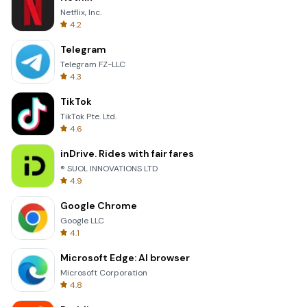
Netflix, Inc.
4.2
Telegram
Telegram FZ-LLC
4.3
TikTok
TikTok Pte. Ltd.
4.6
inDrive. Rides with fair fares
® SUOL INNOVATIONS LTD
4.9
Google Chrome
Google LLC
4.1
Microsoft Edge: AI browser
Microsoft Corporation
4.8