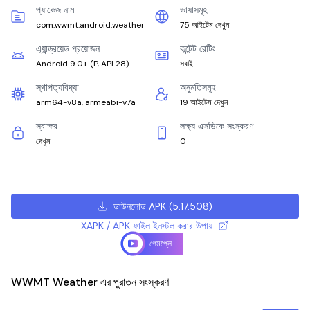
প্যাকেজ নাম
ভাষাসমূহ
com.wwmt.android.weather
75 আইটেম দেখুন
এ্যান্ড্রয়েড প্রয়োজন
কন্টেন্ট রেটিং
Android 9.0+
(
P, API 28
)
সবাই
স্থাপত্যবিদ্যা
অনুমতিসমূহ
arm64-v8a, armeabi-v7a
19 আইটেম দেখুন
স্বাক্ষর
লক্ষ্য এসডিকে সংস্করণ
দেখুন
0
ডাউনলোড APK
(
5.17.508
)
XAPK / APK ফাইল ইনস্টল করার উপায়
গেমপ্লে
WWMT Weather এর পুরাতন সংস্করণ