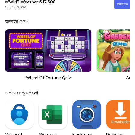
WWMT Weather
5.17.508
ডাউনলোড
Nov 15, 2024
অনলাইন গেম
Wheel Of Fortune Quiz
Gar
সম্পাদকের পুনঃপ্রেরণা
Microsoft
Microsoft
Blackmagic
Downloader