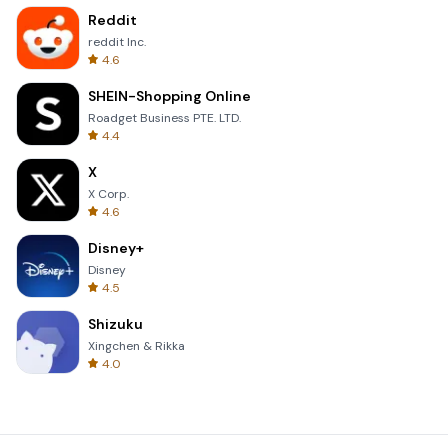
Reddit
reddit Inc.
4.6
SHEIN-Shopping Online
Roadget Business PTE. LTD.
4.4
X
X Corp.
4.6
Disney+
Disney
4.5
Shizuku
Xingchen & Rikka
4.0