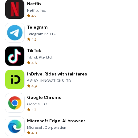
Netflix
Netflix, Inc.
4.2
Telegram
Telegram FZ-LLC
4.3
TikTok
TikTok Pte. Ltd.
4.6
inDrive. Rides with fair fares
® SUOL INNOVATIONS LTD
4.9
Google Chrome
Google LLC
4.1
Microsoft Edge: AI browser
Microsoft Corporation
4.8