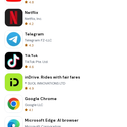
4.8
Netflix
Netflix, Inc.
4.2
Telegram
Telegram FZ-LLC
4.3
TikTok
TikTok Pte. Ltd.
4.6
inDrive. Rides with fair fares
® SUOL INNOVATIONS LTD
4.9
Google Chrome
Google LLC
4.1
Microsoft Edge: AI browser
Microsoft Corporation