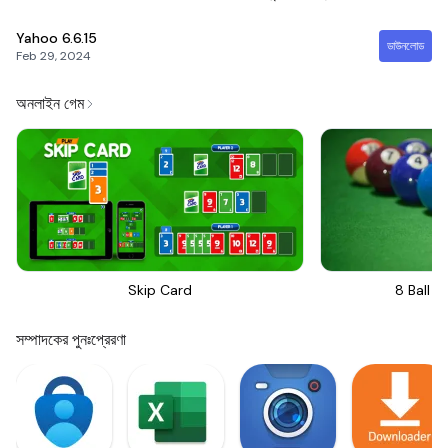
Yahoo
6.6.15
ডাউনলোড
Feb 29, 2024
অনলাইন গেম
Skip Card
8 Ball Bi
সম্পাদকের পুনঃপ্রেরণা