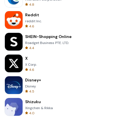
4.8
Reddit
reddit Inc.
4.6
SHEIN-Shopping Online
Roadget Business PTE. LTD.
4.4
X
X Corp.
4.6
Disney+
Disney
4.5
Shizuku
Xingchen & Rikka
4.0