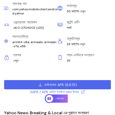
প্যাকেজ নাম
ভাষাসমূহ
com.yahoo.mobile.client.androi
35 আইটেম দেখুন
d.yahoo
এ্যান্ড্রয়েড প্রয়োজন
কন্টেন্ট রেটিং
v6.0-2704002
(
v23
)
সবাই
স্থাপত্যবিদ্যা
অনুমতিসমূহ
arm64-v8a, armeabi, armeabi
33 আইটেম দেখুন
-v7a, x86
স্বাক্ষর
লক্ষ্য এসডিকে সংস্করণ
দেখুন
33
ডাউনলোড APK
(
6.6.15
)
XAPK / APK ফাইল ইনস্টল করার উপায়
গেমপ্লে
Yahoo News: Breaking & Local এর পুরাতন সংস্করণ