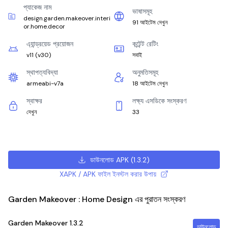
প্যাকেজ নাম
ভাষাসমূহ
design.garden.makeover.interi
91 আইটেম দেখুন
or.home.decor
এ্যান্ড্রয়েড প্রয়োজন
কন্টেন্ট রেটিং
v11
(
v30
)
সবাই
স্থাপত্যবিদ্যা
অনুমতিসমূহ
armeabi-v7a
18 আইটেম দেখুন
স্বাক্ষর
লক্ষ্য এসডিকে সংস্করণ
দেখুন
33
ডাউনলোড APK
(
1.3.2
)
XAPK / APK ফাইল ইনস্টল করার উপায়
Garden Makeover : Home Design এর পুরাতন সংস্করণ
Garden Makeover
1.3.2
ডাউনলোড