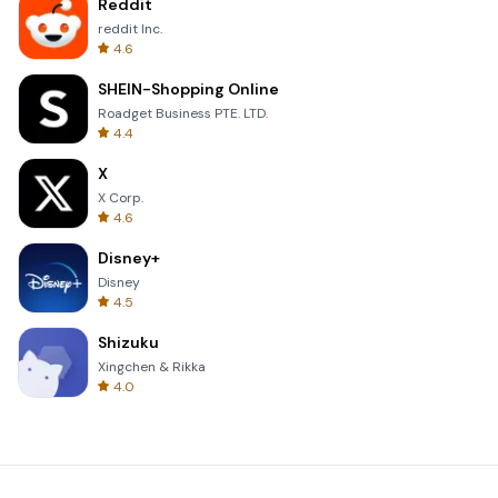
Reddit
reddit Inc.
4.6
SHEIN-Shopping Online
Roadget Business PTE. LTD.
4.4
X
X Corp.
4.6
Disney+
Disney
4.5
Shizuku
Xingchen & Rikka
4.0