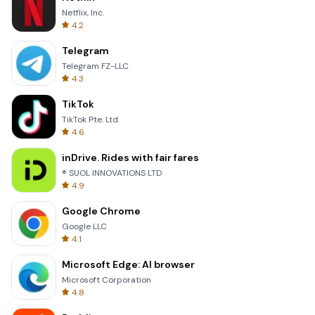
Netflix, Inc.
4.2
Telegram
Telegram FZ-LLC
4.3
TikTok
TikTok Pte. Ltd.
4.6
inDrive. Rides with fair fares
® SUOL INNOVATIONS LTD
4.9
Google Chrome
Google LLC
4.1
Microsoft Edge: AI browser
Microsoft Corporation
4.8