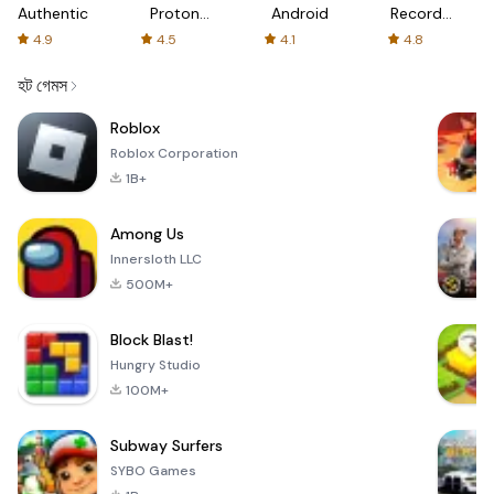
Authenticator
Proton:
Android
Recorder
Fast &
-
4.9
4.5
4.1
4.8
Secure
XRecorder
VPN
হট গেমস
Roblox
Roblox Corporation
1B+
Among Us
Innersloth LLC
500M+
Block Blast!
Hungry Studio
100M+
Subway Surfers
SYBO Games