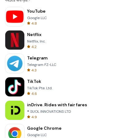
সবচেয়ে জনপ্রিয়
YouTube
Google LLC
4.8
Netflix
Netflix, Inc.
4.2
Telegram
Telegram FZ-LLC
4.3
TikTok
TikTok Pte. Ltd.
4.6
inDrive. Rides with fair fares
® SUOL INNOVATIONS LTD
4.9
Google Chrome
Google LLC