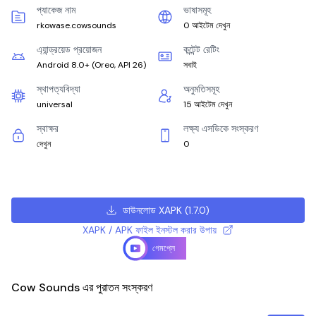
প্যাকেজ নাম
ভাষাসমূহ
rkowase.cowsounds
0 আইটেম দেখুন
এ্যান্ড্রয়েড প্রয়োজন
কন্টেন্ট রেটিং
Android 8.0+
(
Oreo, API 26
)
সবাই
স্থাপত্যবিদ্যা
অনুমতিসমূহ
universal
15 আইটেম দেখুন
স্বাক্ষর
লক্ষ্য এসডিকে সংস্করণ
দেখুন
0
ডাউনলোড XAPK
(
1.7.0
)
XAPK / APK ফাইল ইনস্টল করার উপায়
গেমপ্লে
Cow Sounds এর পুরাতন সংস্করণ