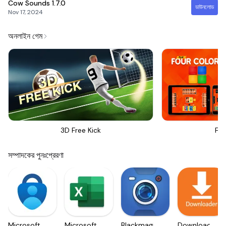
Cow Sounds
1.7.0
ডাউনলোড
Nov 17, 2024
অনলাইন গেম
3D Free Kick
Fou
সম্পাদকের পুনঃপ্রেরণা
Microsoft
Microsoft
Blackmagic
Downloader