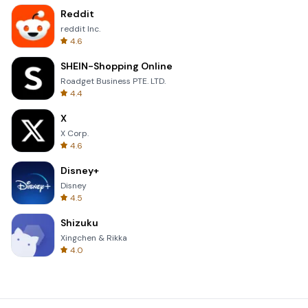
Reddit
reddit Inc.
4.6
SHEIN-Shopping Online
Roadget Business PTE. LTD.
4.4
X
X Corp.
4.6
Disney+
Disney
4.5
Shizuku
Xingchen & Rikka
4.0