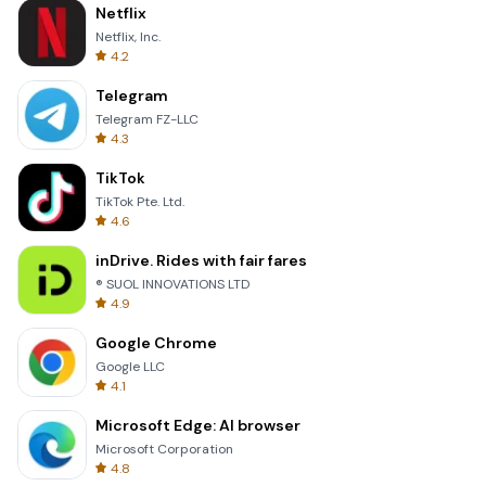
Netflix
Netflix, Inc.
4.2
Telegram
Telegram FZ-LLC
4.3
TikTok
TikTok Pte. Ltd.
4.6
inDrive. Rides with fair fares
® SUOL INNOVATIONS LTD
4.9
Google Chrome
Google LLC
4.1
Microsoft Edge: AI browser
Microsoft Corporation
4.8