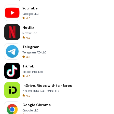
YouTube
Google LLC
4.8
Netflix
Netflix, Inc.
4.2
Telegram
Telegram FZ-LLC
4.3
TikTok
TikTok Pte. Ltd.
4.6
inDrive. Rides with fair fares
® SUOL INNOVATIONS LTD
4.9
Google Chrome
Google LLC