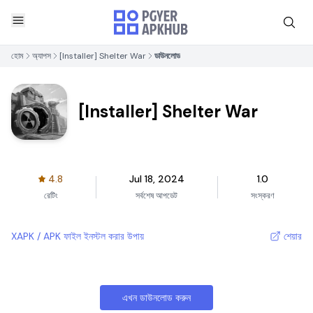
হোম
অ্যাপস
[Installer] Shelter War
ডাউনলোড
[Installer] Shelter War
4.8
Jul 18, 2024
1.0
রেটিং
সর্বশেষ আপডেট
সংস্করণ
XAPK / APK ফাইল ইনস্টল করার উপায়
শেয়ার
এখন ডাউনলোড করুন