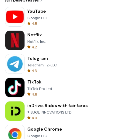
Am beliebtesten
YouTube
Google LLC
4.8
Netflix
Netflix, Inc.
4.2
Telegram
Telegram FZ-LLC
4.3
TikTok
TikTok Pte. Ltd.
4.6
inDrive. Rides with fair fares
® SUOL INNOVATIONS LTD
4.9
Google Chrome
Google LLC