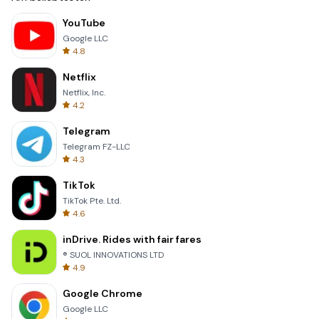
YouTube
Google LLC
4.8
Netflix
Netflix, Inc.
4.2
Telegram
Telegram FZ-LLC
4.3
TikTok
TikTok Pte. Ltd.
4.6
inDrive. Rides with fair fares
® SUOL INNOVATIONS LTD
4.9
Google Chrome
Google LLC