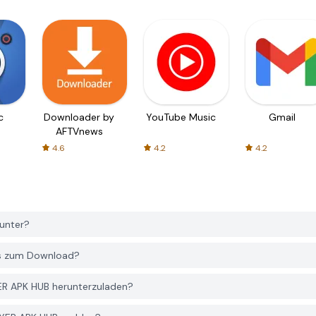
c
Downloader by
YouTube Music
Gmail
AFTVnews
4.6
4.2
4.2
runter?
os zum Download?
YER APK HUB herunterzuladen?