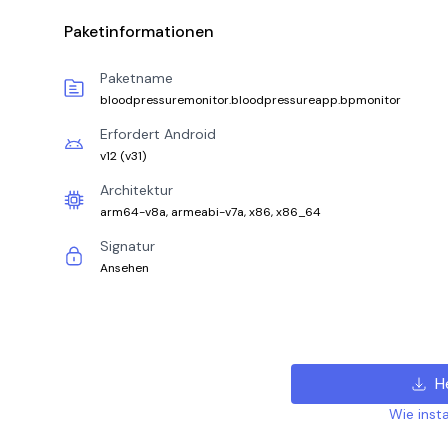
Paketinformationen
Paketname
bloodpressuremonitor.bloodpressureapp.bpmonitor
Erfordert Android
v12
(
v31
)
Architektur
arm64-v8a, armeabi-v7a, x86, x86_64
Signatur
Ansehen
H
Wie insta