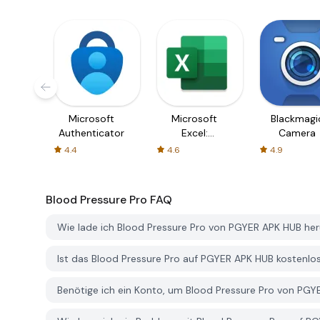
Microsoft
Microsoft
Blackmagi
Authenticator
Excel:
Camera
Spreadsheets
4.4
4.6
4.9
Blood Pressure Pro
FAQ
Wie lade ich Blood Pressure Pro von PGYER APK HUB he
Ist das Blood Pressure Pro auf PGYER APK HUB kostenl
Benötige ich ein Konto, um Blood Pressure Pro von PG