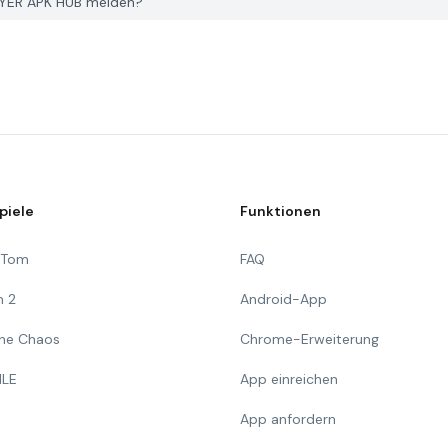
PGYER APK HUB melden?
piele
Funktionen
g Tom
FAQ
n 2
Android-App
 The Chaos
Chrome-Erweiterung
ILE
App einreichen
App anfordern