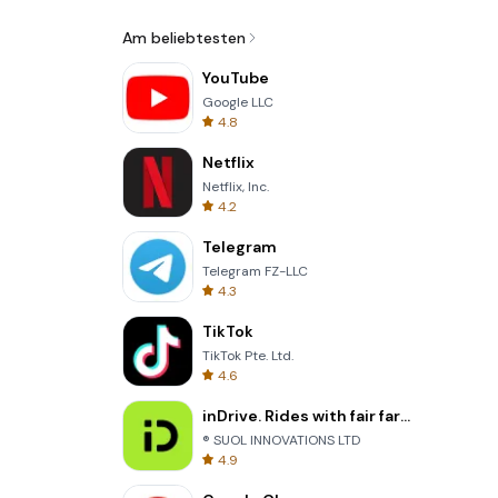
Am beliebtesten
YouTube
Google LLC
4.8
Netflix
Netflix, Inc.
4.2
Telegram
Telegram FZ-LLC
4.3
TikTok
TikTok Pte. Ltd.
4.6
inDrive. Rides with fair fares
® SUOL INNOVATIONS LTD
4.9