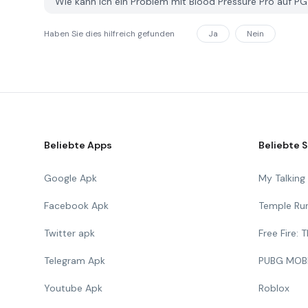
Wie kann ich ein Problem mit Blood Pressure Pro auf 
Haben Sie dies hilfreich gefunden
Ja
Nein
Beliebte Apps
Beliebte S
Google Apk
My Talkin
Facebook Apk
Temple Ru
Twitter apk
Free Fire:
Telegram Apk
PUBG MOB
Youtube Apk
Roblox