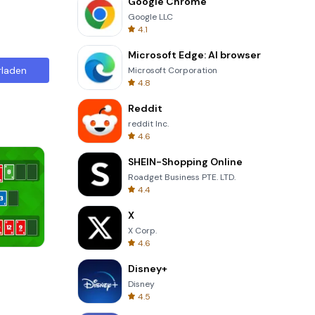
Google Chrome
Google LLC
4.1
Microsoft Edge: AI browser
rladen
Microsoft Corporation
4.8
Reddit
reddit Inc.
4.6
SHEIN-Shopping Online
Roadget Business PTE. LTD.
4.4
X
X Corp.
4.6
Totemia Cursed Marbels
Disney+
Disney
4.5