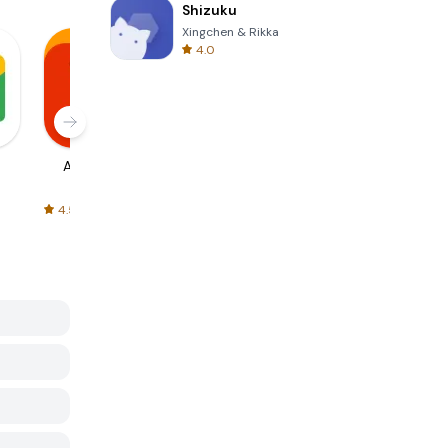
Shizuku
Xingchen & Rikka
4.0
AliExpress
Signal Private
Spotify - Music
Messenger
and Podcasts
4.5
4.3
4.6