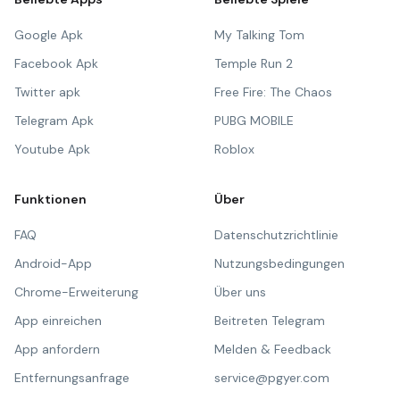
Google Apk
My Talking Tom
Facebook Apk
Temple Run 2
Twitter apk
Free Fire: The Chaos
Telegram Apk
PUBG MOBILE
Youtube Apk
Roblox
Funktionen
Über
FAQ
Datenschutzrichtlinie
Android-App
Nutzungsbedingungen
Chrome-Erweiterung
Über uns
App einreichen
Beitreten Telegram
App anfordern
Melden & Feedback
Entfernungsanfrage
service@pgyer.com