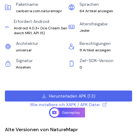
Paketname
Sprachen
canberra.com.naturemapr
64 Artikel anzeigen
Erfordert Android
Altersfreigabe
Android 4.0.3+
(
Ice Cream San
Jeder
dwich MR1, API 15
)
Architektur
Berechtigungen
universal
9 Artikel anzeigen
Signatur
Ziel-SDK-Version
Ansehen
0
Herunterladen APK
(
1.3
)
Wie installiere ich XAPK / APK Datei
Gameplay
Alte Versionen von NatureMapr