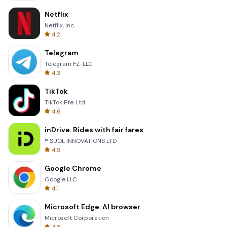
Netflix
Netflix, Inc.
4.2
Telegram
Telegram FZ-LLC
4.3
TikTok
TikTok Pte. Ltd.
4.6
inDrive. Rides with fair fares
® SUOL INNOVATIONS LTD
4.9
Google Chrome
Google LLC
4.1
Microsoft Edge: AI browser
Microsoft Corporation