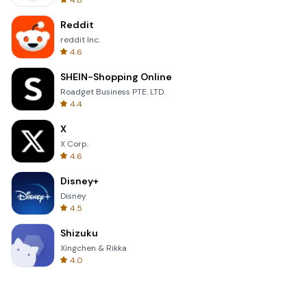
4.8
Reddit
reddit Inc.
4.6
SHEIN-Shopping Online
Roadget Business PTE. LTD.
4.4
X
X Corp.
4.6
Disney+
Disney
4.5
Shizuku
Xingchen & Rikka
4.0