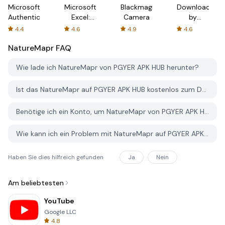
Microsoft
Microsoft
Blackmagic
Downloader
Authenticator
Excel:
Camera
by
Spreadsheets
AFTVnews
4.4
4.6
4.9
4.6
NatureMapr
FAQ
Wie lade ich NatureMapr von PGYER APK HUB herunter?
Ist das NatureMapr auf PGYER APK HUB kostenlos zum Download?
Benötige ich ein Konto, um NatureMapr von PGYER APK HUB herunterzuladen?
Wie kann ich ein Problem mit NatureMapr auf PGYER APK HUB melden?
Haben Sie dies hilfreich gefunden
Ja
Nein
Am beliebtesten
YouTube
Google LLC
4.8