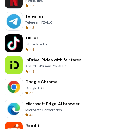
Netflix, Inc.
4.2
Telegram
Telegram FZ-LLC
4.3
TikTok
TikTok Pte. Ltd.
4.6
inDrive. Rides with fair fares
® SUOL INNOVATIONS LTD
4.9
Google Chrome
Google LLC
4.1
Microsoft Edge: AI browser
Microsoft Corporation
4.8
Reddit