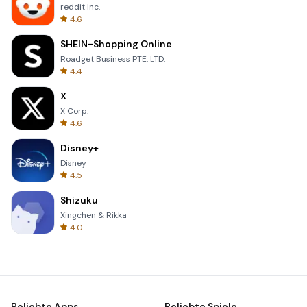
reddit Inc.
4.6
SHEIN-Shopping Online
Roadget Business PTE. LTD.
4.4
X
X Corp.
4.6
Disney+
Disney
4.5
Shizuku
Xingchen & Rikka
4.0
Beliebte Apps
Beliebte Spiele