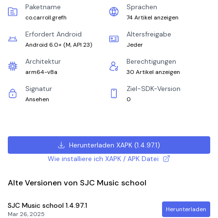
Paketname
Sprachen
co.carroll.grefh
74 Artikel anzeigen
Erfordert Android
Altersfreigabe
Android 6.0+
(
M, API 23
)
Jeder
Architektur
Berechtigungen
arm64-v8a
30 Artikel anzeigen
Signatur
Ziel-SDK-Version
Ansehen
0
Herunterladen XAPK
(
1.4.97.1
)
Wie installiere ich XAPK / APK Datei
Alte Versionen von SJC Music school
SJC Music school
1.4.97.1
Herunterladen
Mar 26, 2025