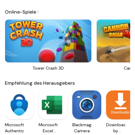
Online-Spiele
Tower Crash 3D
Canno
Empfehlung des Herausgebers
Microsoft
Microsoft
Blackmagic
Downloader
Authenticator
Excel:
Camera
by