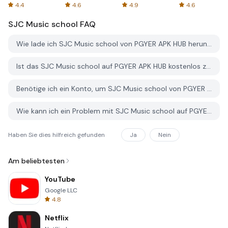
Spreadsheets
AFTVnews
4.4
4.6
4.9
4.6
SJC Music school
FAQ
Wie lade ich SJC Music school von PGYER APK HUB herunter?
Ist das SJC Music school auf PGYER APK HUB kostenlos zum Download?
Benötige ich ein Konto, um SJC Music school von PGYER APK HUB herunterzuladen?
Wie kann ich ein Problem mit SJC Music school auf PGYER APK HUB melden?
Haben Sie dies hilfreich gefunden
Ja
Nein
Am beliebtesten
YouTube
Google LLC
4.8
Netflix