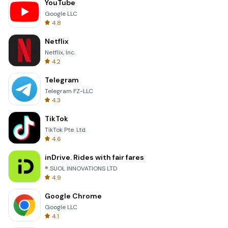
YouTube
Google LLC
4.8
Netflix
Netflix, Inc.
4.2
Telegram
Telegram FZ-LLC
4.3
TikTok
TikTok Pte. Ltd.
4.6
inDrive. Rides with fair fares
® SUOL INNOVATIONS LTD
4.9
Google Chrome
Google LLC
4.1