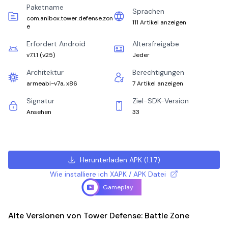
Paketname
Sprachen
com.anibox.tower.defense.zon
111 Artikel anzeigen
e
Erfordert Android
Altersfreigabe
v7.1.1
(
v25
)
Jeder
Architektur
Berechtigungen
armeabi-v7a, x86
7 Artikel anzeigen
Signatur
Ziel-SDK-Version
Ansehen
33
Herunterladen APK
(
1.1.7
)
Wie installiere ich XAPK / APK Datei
Gameplay
Alte Versionen von Tower Defense: Battle Zone