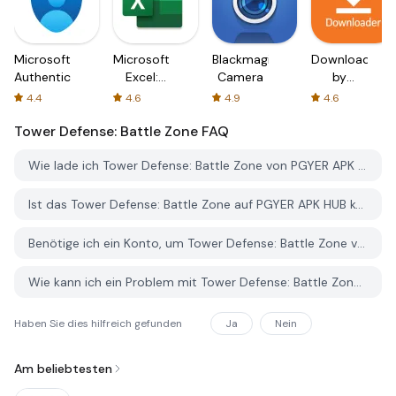
Microsoft
Microsoft
Blackmagic
Downloader
Authenticator
Excel:
Camera
by
Spreadsheets
AFTVnews
4.4
4.6
4.9
4.6
Tower Defense: Battle Zone
FAQ
Wie lade ich Tower Defense: Battle Zone von PGYER APK HUB herunter?
Ist das Tower Defense: Battle Zone auf PGYER APK HUB kostenlos zum Download?
Benötige ich ein Konto, um Tower Defense: Battle Zone von PGYER APK HUB herunterzuladen?
Wie kann ich ein Problem mit Tower Defense: Battle Zone auf PGYER APK HUB melden?
Haben Sie dies hilfreich gefunden
Ja
Nein
Am beliebtesten