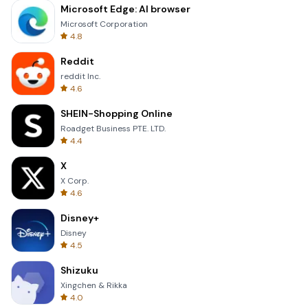
Microsoft Edge: AI browser
Microsoft Corporation
4.8
Reddit
reddit Inc.
4.6
SHEIN-Shopping Online
Roadget Business PTE. LTD.
4.4
X
X Corp.
4.6
Disney+
Disney
4.5
Shizuku
Xingchen & Rikka
4.0