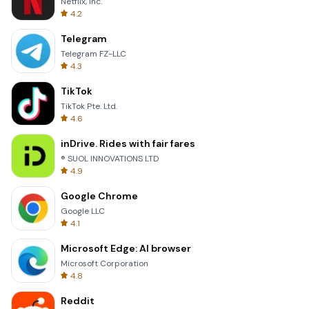
Netflix, Inc.
4.2
Telegram
Telegram FZ-LLC
4.3
TikTok
TikTok Pte. Ltd.
4.6
inDrive. Rides with fair fares
® SUOL INNOVATIONS LTD
4.9
Google Chrome
Google LLC
4.1
Microsoft Edge: AI browser
Microsoft Corporation
4.8
Reddit