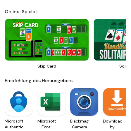
Online-Spiele
Skip Card
Solita
Empfehlung des Herausgebers
Microsoft
Microsoft
Blackmagic
Downloader
Authenticator
Excel:
Camera
by