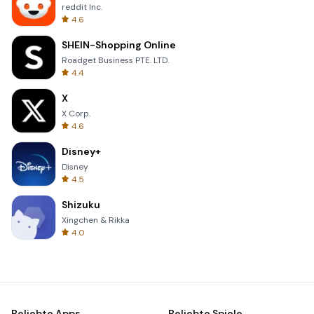
reddit Inc.
4.6
SHEIN-Shopping Online
Roadget Business PTE. LTD.
4.4
X
X Corp.
4.6
Disney+
Disney
4.5
Shizuku
Xingchen & Rikka
4.0
Beliebte Apps
Beliebte Spiele