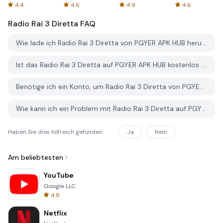
Spreadsheets
AFTVnews
4.4
4.6
4.9
4.6
Radio Rai 3 Diretta
FAQ
Wie lade ich Radio Rai 3 Diretta von PGYER APK HUB herunter?
Ist das Radio Rai 3 Diretta auf PGYER APK HUB kostenlos zum Download?
Benötige ich ein Konto, um Radio Rai 3 Diretta von PGYER APK HUB herunterzuladen?
Wie kann ich ein Problem mit Radio Rai 3 Diretta auf PGYER APK HUB melden?
Haben Sie dies hilfreich gefunden
Ja
Nein
Am beliebtesten
YouTube
Google LLC
4.8
Netflix