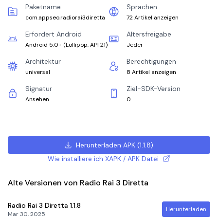
Paketname
Sprachen
com.appseo.radiorai3diretta
72 Artikel anzeigen
Erfordert Android
Altersfreigabe
Android 5.0+
(
Lollipop, API 21
)
Jeder
Architektur
Berechtigungen
universal
8 Artikel anzeigen
Signatur
Ziel-SDK-Version
Ansehen
0
Herunterladen APK
(
1.1.8
)
Wie installiere ich XAPK / APK Datei
Alte Versionen von Radio Rai 3 Diretta
Radio Rai 3 Diretta
1.1.8
Herunterladen
Mar 30, 2025