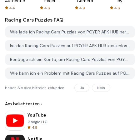
Authenticator
Excel:
Camera
by
Spreadsheets
AFTVnews
4.4
4.6
4.9
4.6
Racing Cars Puzzles
FAQ
Wie lade ich Racing Cars Puzzles von PGYER APK HUB herunter?
Ist das Racing Cars Puzzles auf PGYER APK HUB kostenlos zum Download?
Benötige ich ein Konto, um Racing Cars Puzzles von PGYER APK HUB herunterzuladen?
Wie kann ich ein Problem mit Racing Cars Puzzles auf PGYER APK HUB melden?
Haben Sie dies hilfreich gefunden
Ja
Nein
Am beliebtesten
YouTube
Google LLC
4.8
Netflix