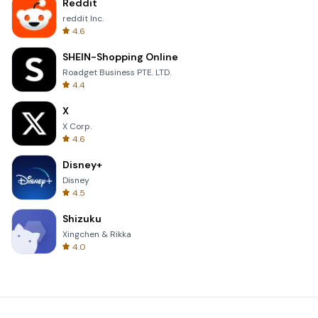
Reddit
reddit Inc.
4.6
SHEIN-Shopping Online
Roadget Business PTE. LTD.
4.4
X
X Corp.
4.6
Disney+
Disney
4.5
Shizuku
Xingchen & Rikka
4.0