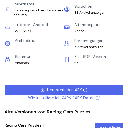
Paketname
Sprachen
com.aragonsoft.puzzlesvoiture
83 Artikel anzeigen
scourse
Erfordert Android
Altersfreigabe
v7.1.1
(
v25
)
Jeder
Architektur
Berechtigungen
-
5 Artikel anzeigen
Signatur
Ziel-SDK-Version
Ansehen
25
Herunterladen APK
(
1
)
Wie installiere ich XAPK / APK Datei
Alte Versionen von Racing Cars Puzzles
Racing Cars Puzzles
1
Herunterladen