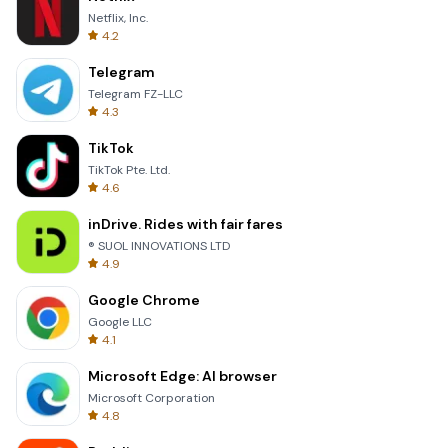
Netflix, Inc.
4.2
Telegram
Telegram FZ-LLC
4.3
TikTok
TikTok Pte. Ltd.
4.6
inDrive. Rides with fair fares
® SUOL INNOVATIONS LTD
4.9
Google Chrome
Google LLC
4.1
Microsoft Edge: AI browser
Microsoft Corporation
4.8