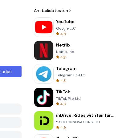
Am beliebtesten
YouTube
Google LLC
4.8
Netflix
Netflix, Inc.
4.2
Telegram
rladen
Telegram FZ-LLC
4.3
TikTok
TikTok Pte. Ltd.
4.6
inDrive. Rides with fair fares
® SUOL INNOVATIONS LTD
4.9