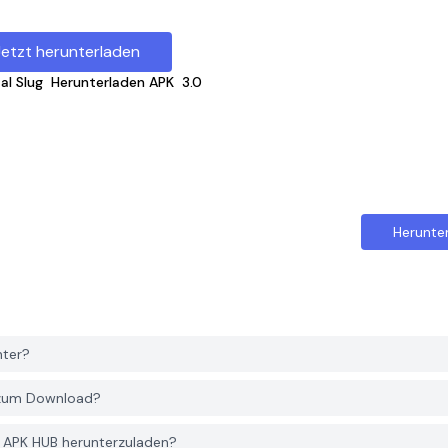
Jetzt herunterladen
al Slug
Herunterladen APK
3.0
Herunte
nter?
s zum Download?
R APK HUB herunterzuladen?