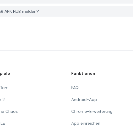
YER APK HUB melden?
piele
Funktionen
g Tom
FAQ
n 2
Android-App
 The Chaos
Chrome-Erweiterung
ILE
App einreichen