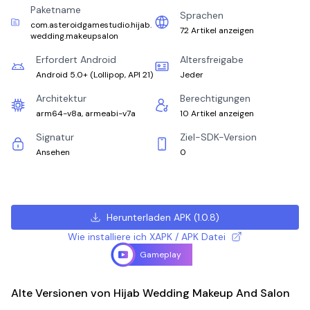
Paketname
Sprachen
com.asteroidgamestudio.hijab.
72 Artikel anzeigen
wedding.makeupsalon
Erfordert Android
Altersfreigabe
Android 5.0+
(
Lollipop, API 21
)
Jeder
Architektur
Berechtigungen
arm64-v8a, armeabi-v7a
10 Artikel anzeigen
Signatur
Ziel-SDK-Version
Ansehen
0
Herunterladen APK
(
1.0.8
)
Wie installiere ich XAPK / APK Datei
Gameplay
Alte Versionen von Hijab Wedding Makeup And Salon