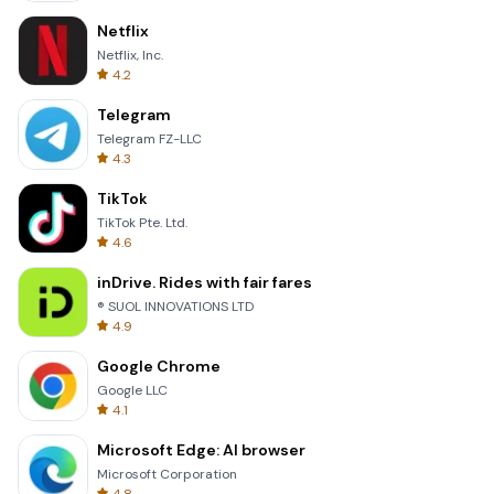
Netflix
Netflix, Inc.
4.2
Telegram
Telegram FZ-LLC
4.3
TikTok
TikTok Pte. Ltd.
4.6
inDrive. Rides with fair fares
® SUOL INNOVATIONS LTD
4.9
Google Chrome
Google LLC
4.1
Microsoft Edge: AI browser
Microsoft Corporation