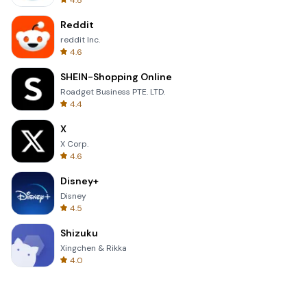
4.8
Reddit
reddit Inc.
4.6
SHEIN-Shopping Online
Roadget Business PTE. LTD.
4.4
X
X Corp.
4.6
Disney+
Disney
4.5
Shizuku
Xingchen & Rikka
4.0