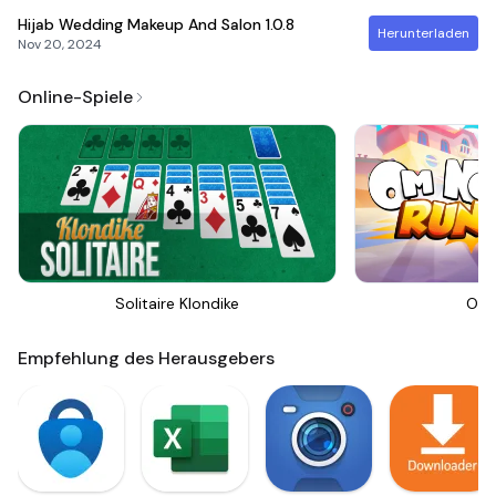
Hijab Wedding Makeup And Salon
1.0.8
Herunterladen
Nov 20, 2024
Online-Spiele
Solitaire Klondike
Om 
Empfehlung des Herausgebers