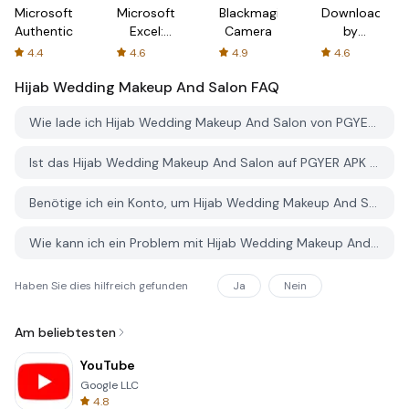
Microsoft
Microsoft
Blackmagic
Downloader
Authenticator
Excel:
Camera
by
Spreadsheets
AFTVnews
4.4
4.6
4.9
4.6
Hijab Wedding Makeup And Salon
FAQ
Wie lade ich Hijab Wedding Makeup And Salon von PGYER APK HUB herunter?
Ist das Hijab Wedding Makeup And Salon auf PGYER APK HUB kostenlos zum Download?
Benötige ich ein Konto, um Hijab Wedding Makeup And Salon von PGYER APK HUB herunterzuladen?
Wie kann ich ein Problem mit Hijab Wedding Makeup And Salon auf PGYER APK HUB melden?
Haben Sie dies hilfreich gefunden
Ja
Nein
Am beliebtesten
YouTube
Google LLC
4.8