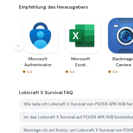
Empfehlung des Herausgebers
Microsoft
Microsoft
Blackmagi
Authenticator
Excel:
Camera
Spreadsheets
4.4
4.6
4.9
Lokicraft X Survival
FAQ
Wie lade ich Lokicraft X Survival von PGYER APK HUB he
Ist das Lokicraft X Survival auf PGYER APK HUB kosten
Benötige ich ein Konto, um Lokicraft X Survival von PG