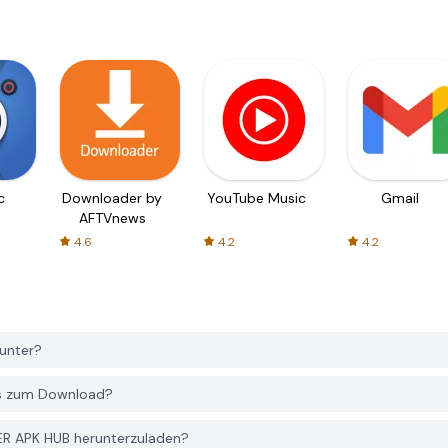
c
Downloader by
YouTube Music
Gmail
AFTVnews
4.6
4.2
4.2
runter?
los zum Download?
YER APK HUB herunterzuladen?