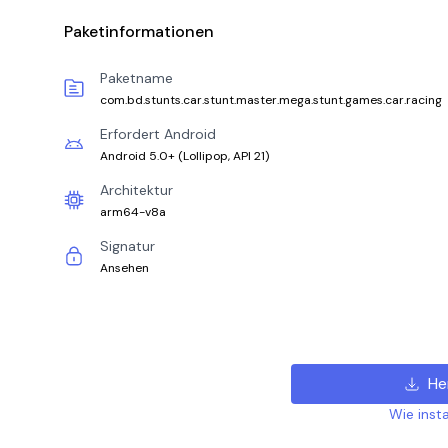
Paketinformationen
Paketname
com.bd.stunts.car.stunt.master.mega.stunt.games.car.racing
Erfordert Android
Android 5.0+
(
Lollipop, API 21
)
Architektur
arm64-v8a
Signatur
Ansehen
He
Wie insta