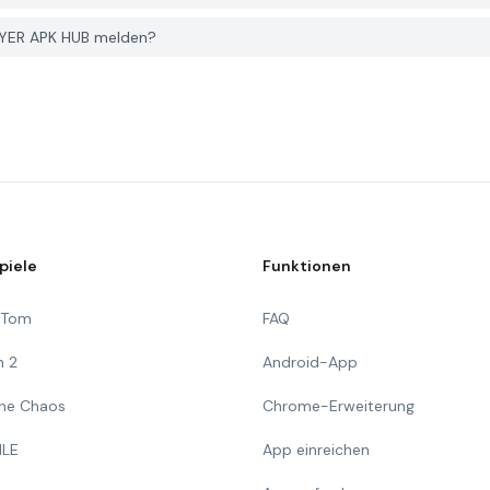
PGYER APK HUB melden?
piele
Funktionen
g Tom
FAQ
n 2
Android-App
 The Chaos
Chrome-Erweiterung
ILE
App einreichen