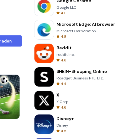
Google Chrome
Google LLC
4.1
Microsoft Edge: AI browser
Microsoft Corporation
4.8
rladen
Reddit
reddit Inc.
4.6
SHEIN-Shopping Online
Roadget Business PTE. LTD.
4.4
X
X Corp.
4.6
Disney+
One Stroke
Disney
4.5