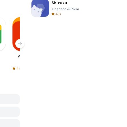
Shizuku
Xingchen & Rikka
4.0
AliExpress
Signal Private
Spotify - Music
Messenger
and Podcasts
4.5
4.3
4.6