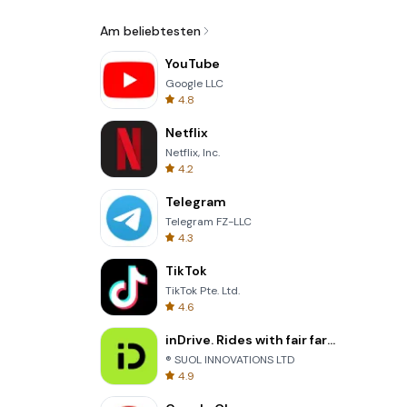
Am beliebtesten
YouTube
Google LLC
4.8
Netflix
Netflix, Inc.
4.2
Telegram
Telegram FZ-LLC
4.3
TikTok
TikTok Pte. Ltd.
4.6
inDrive. Rides with fair fares
® SUOL INNOVATIONS LTD
4.9