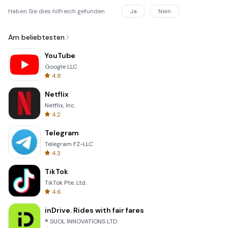
Haben Sie dies hilfreich gefunden
Ja
Nein
Am beliebtesten
YouTube
Google LLC
4.8
Netflix
Netflix, Inc.
4.2
Telegram
Telegram FZ-LLC
4.3
TikTok
TikTok Pte. Ltd.
4.6
inDrive. Rides with fair fares
® SUOL INNOVATIONS LTD