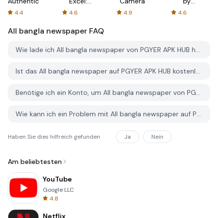
Authenticator
Excel:
Camera
by
Spreadsheets
AFTVnews
4.4
4.6
4.9
4.6
All bangla newspaper
FAQ
Wie lade ich All bangla newspaper von PGYER APK HUB herunter?
Ist das All bangla newspaper auf PGYER APK HUB kostenlos zum Download?
Benötige ich ein Konto, um All bangla newspaper von PGYER APK HUB herunterzuladen?
Wie kann ich ein Problem mit All bangla newspaper auf PGYER APK HUB melden?
Haben Sie dies hilfreich gefunden
Ja
Nein
Am beliebtesten
YouTube
Google LLC
4.8
Netflix