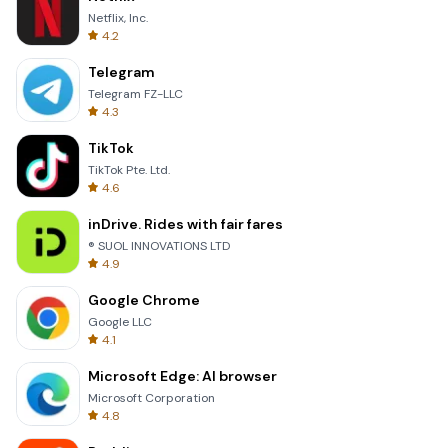
Netflix, Inc.
4.2
Telegram
Telegram FZ-LLC
4.3
TikTok
TikTok Pte. Ltd.
4.6
inDrive. Rides with fair fares
® SUOL INNOVATIONS LTD
4.9
Google Chrome
Google LLC
4.1
Microsoft Edge: AI browser
Microsoft Corporation
4.8