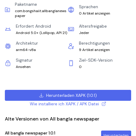
Paketname
Sprachen
com.bongshaiit.allbanglanews
0 Artikel anzeigen
paper
Erfordert Android
Altersfreigabe
Android 5.0+
(
Lollipop, API 21
)
Jeder
Architektur
Berechtigungen
arm64-v8a
9 Artikel anzeigen
Signatur
Ziel-SDK-Version
Ansehen
0
Herunterladen XAPK
(
1.0.1
)
Wie installiere ich XAPK / APK Datei
Alte Versionen von All bangla newspaper
All bangla newspaper
1.0.1
Herunterladen