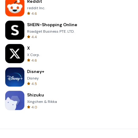
Reddit
reddit Inc.
4.6
SHEIN-Shopping Online
Roadget Business PTE. LTD.
4.4
X
X Corp.
4.6
Disney+
Disney
4.5
Shizuku
Xingchen & Rikka
4.0