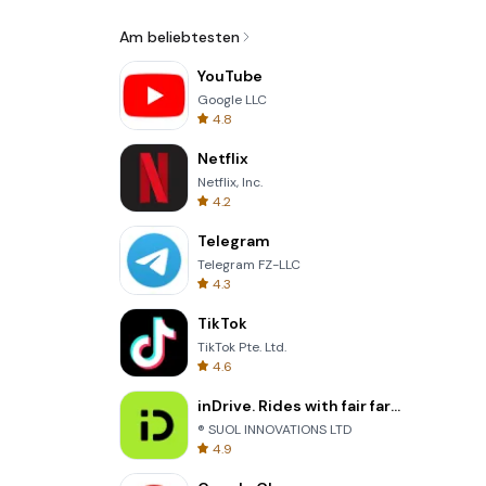
Am beliebtesten
YouTube
Google LLC
4.8
Netflix
Netflix, Inc.
4.2
Telegram
Telegram FZ-LLC
4.3
TikTok
TikTok Pte. Ltd.
4.6
inDrive. Rides with fair fares
® SUOL INNOVATIONS LTD
4.9