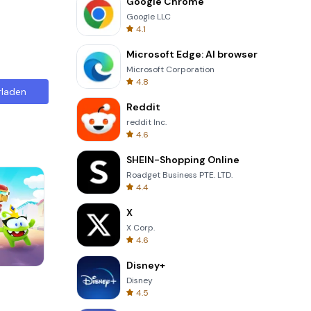
Google Chrome
Google LLC
4.1
Microsoft Edge: AI browser
Microsoft Corporation
4.8
rladen
Reddit
reddit Inc.
4.6
SHEIN-Shopping Online
Roadget Business PTE. LTD.
4.4
X
X Corp.
4.6
Disney+
Skip Card
Disney
4.5