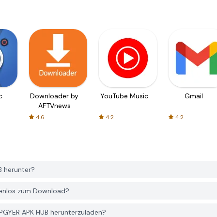
c
Downloader by
YouTube Music
Gmail
AFTVnews
4.6
4.2
4.2
B herunter?
tenlos zum Download?
 PGYER APK HUB herunterzuladen?