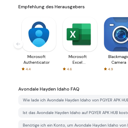
Empfehlung des Herausgebers
Microsoft
Microsoft
Blackmagi
Authenticator
Excel:
Camera
Spreadsheets
4.4
4.6
4.9
Avondale Hayden Idaho
FAQ
Wie lade ich Avondale Hayden Idaho von PGYER APK HU
Ist das Avondale Hayden Idaho auf PGYER APK HUB kos
Benötige ich ein Konto, um Avondale Hayden Idaho von