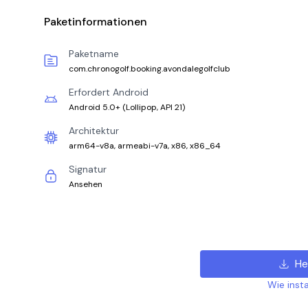
Paketinformationen
Paketname
com.chronogolf.booking.avondalegolfclub
Erfordert Android
Android 5.0+
(
Lollipop, API 21
)
Architektur
arm64-v8a, armeabi-v7a, x86, x86_64
Signatur
Ansehen
He
Wie insta