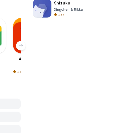
Shizuku
Xingchen & Rikka
4.0
AliExpress
Signal Private
Spotify - Music
Messenger
and Podcasts
4.5
4.3
4.6