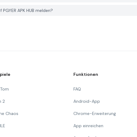
auf PGYER APK HUB melden?
piele
Funktionen
g Tom
FAQ
n 2
Android-App
 The Chaos
Chrome-Erweiterung
ILE
App einreichen