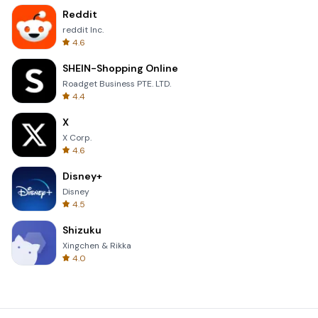
Reddit
reddit Inc.
4.6
SHEIN-Shopping Online
Roadget Business PTE. LTD.
4.4
X
X Corp.
4.6
Disney+
Disney
4.5
Shizuku
Xingchen & Rikka
4.0