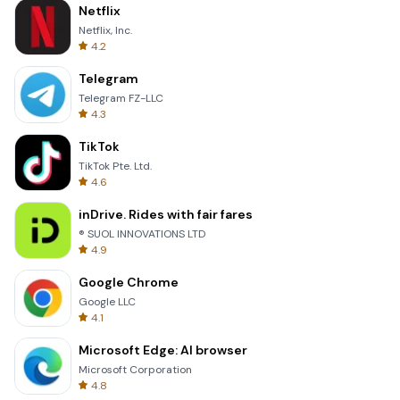
Netflix
Netflix, Inc.
4.2
Telegram
Telegram FZ-LLC
4.3
TikTok
TikTok Pte. Ltd.
4.6
inDrive. Rides with fair fares
® SUOL INNOVATIONS LTD
4.9
Google Chrome
Google LLC
4.1
Microsoft Edge: AI browser
Microsoft Corporation
4.8