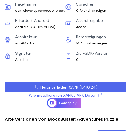
Paketname
Sprachen
com.cleverapps.woodenblock
0 Artikel anzeigen
Erfordert Android
Altersfreigabe
Android 6.0+
(
M, API 23
)
Jeder
Architektur
Berechtigungen
arm64-v8a
14 Artikel anzeigen
Signatur
Ziel-SDK-Version
Ansehen
0
Herunterladen XAPK
(
1.410.24
)
Wie installiere ich XAPK / APK Datei
Gameplay
Alte Versionen von BlockBuster: Adventures Puzzle