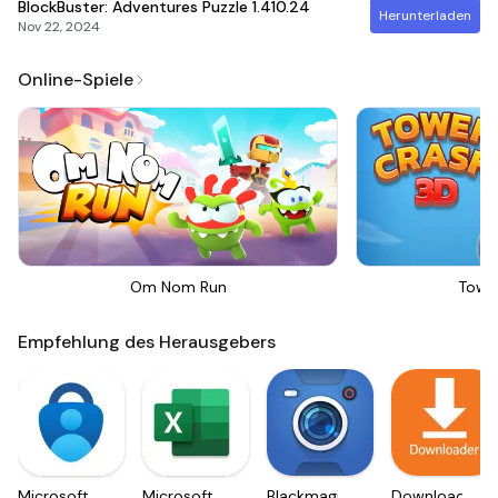
BlockBuster: Adventures Puzzle
1.410.24
Herunterladen
Nov 22, 2024
Online-Spiele
Om Nom Run
Towe
Empfehlung des Herausgebers
Microsoft
Microsoft
Blackmagic
Downloader