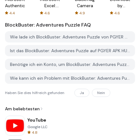
Authenticator
Excel:
Camera
by
Spreadsheets
AFTVnews
4.4
4.6
4.9
4.6
BlockBuster: Adventures Puzzle
FAQ
Wie lade ich BlockBuster: Adventures Puzzle von PGYER APK HUB herunter?
Ist das BlockBuster: Adventures Puzzle auf PGYER APK HUB kostenlos zum Download?
Benötige ich ein Konto, um BlockBuster: Adventures Puzzle von PGYER APK HUB herunterzuladen?
Wie kann ich ein Problem mit BlockBuster: Adventures Puzzle auf PGYER APK HUB melden?
Haben Sie dies hilfreich gefunden
Ja
Nein
Am beliebtesten
YouTube
Google LLC
4.8