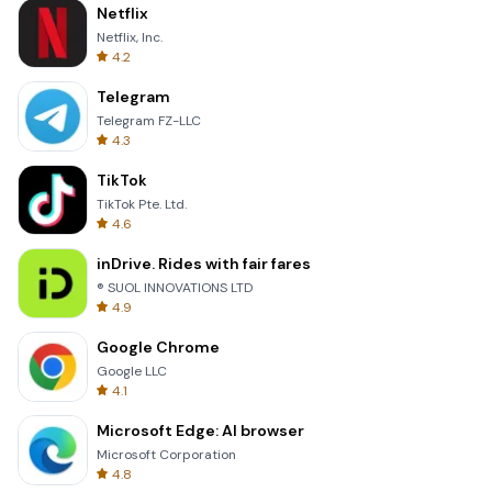
Netflix
Netflix, Inc.
4.2
Telegram
Telegram FZ-LLC
4.3
TikTok
TikTok Pte. Ltd.
4.6
inDrive. Rides with fair fares
® SUOL INNOVATIONS LTD
4.9
Google Chrome
Google LLC
4.1
Microsoft Edge: AI browser
Microsoft Corporation
4.8