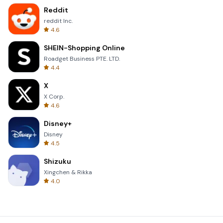
Reddit
reddit Inc.
4.6
SHEIN-Shopping Online
Roadget Business PTE. LTD.
4.4
X
X Corp.
4.6
Disney+
Disney
4.5
Shizuku
Xingchen & Rikka
4.0