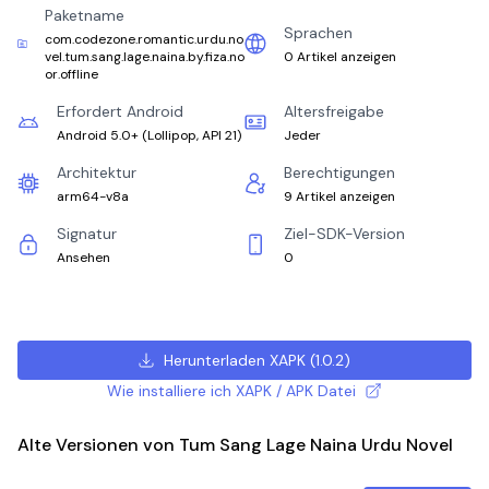
Paketname
Sprachen
com.codezone.romantic.urdu.no
vel.tum.sang.lage.naina.by.fiza.no
0 Artikel anzeigen
or.offline
Erfordert Android
Altersfreigabe
Android 5.0+
(
Lollipop, API 21
)
Jeder
Architektur
Berechtigungen
arm64-v8a
9 Artikel anzeigen
Signatur
Ziel-SDK-Version
Ansehen
0
Herunterladen XAPK
(
1.0.2
)
Wie installiere ich XAPK / APK Datei
Alte Versionen von Tum Sang Lage Naina Urdu Novel