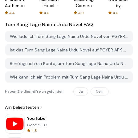
Authenticator
Excel:
Camera
by
Spreadsheets
AFTVnews
4.4
4.6
4.9
4.6
Tum Sang Lage Naina Urdu Novel
FAQ
Wie lade ich Tum Sang Lage Naina Urdu Novel von PGYER APK HUB herunter?
Ist das Tum Sang Lage Naina Urdu Novel auf PGYER APK HUB kostenlos zum Download?
Benötige ich ein Konto, um Tum Sang Lage Naina Urdu Novel von PGYER APK HUB herunterzuladen?
Wie kann ich ein Problem mit Tum Sang Lage Naina Urdu Novel auf PGYER APK HUB melden?
Haben Sie dies hilfreich gefunden
Ja
Nein
Am beliebtesten
YouTube
Google LLC
4.8