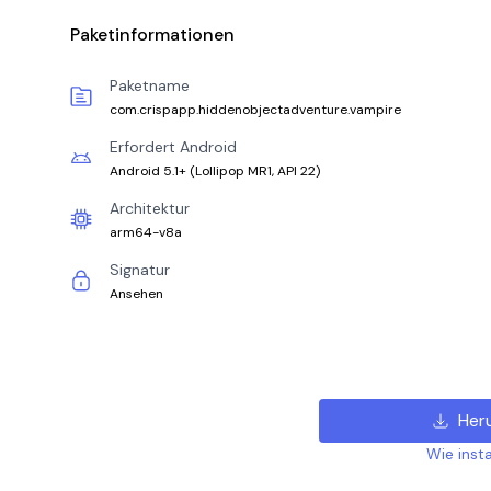
Paketinformationen
Paketname
com.crispapp.hiddenobjectadventure.vampire
Erfordert Android
Android 5.1+
(
Lollipop MR1, API 22
)
Architektur
arm64-v8a
Signatur
Ansehen
Her
Wie insta