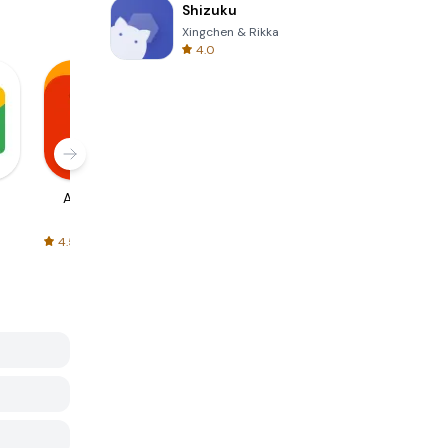
Shizuku
Xingchen & Rikka
4.0
AliExpress
Signal Private
Spotify - Music
Messenger
and Podcasts
4.5
4.3
4.6