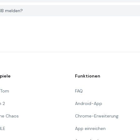
HUB melden?
piele
Funktionen
g Tom
FAQ
n 2
Android-App
 The Chaos
Chrome-Erweiterung
ILE
App einreichen