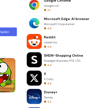
Google Chrome
Google LLC
4.1
Microsoft Edge: AI browser
Microsoft Corporation
4.8
rladen
Reddit
reddit Inc.
4.6
SHEIN-Shopping Online
Roadget Business PTE. LTD.
4.4
X
X Corp.
4.6
Disney+
Four Colors
Disney
4.5