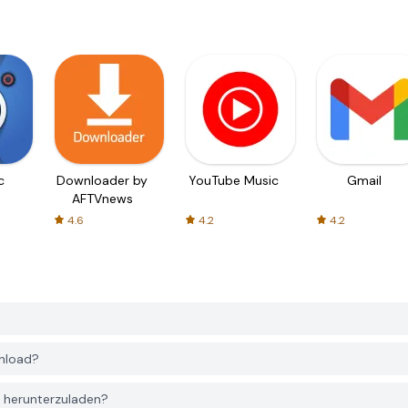
c
Downloader by
YouTube Music
Gmail
AFTVnews
4.6
4.2
4.2
nload?
 herunterzuladen?