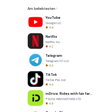
Am beliebtesten
YouTube
Google LLC
4.8
Netflix
Netflix, Inc.
4.2
Telegram
Telegram FZ-LLC
4.3
TikTok
TikTok Pte. Ltd.
4.6
inDrive. Rides with fair fares
® SUOL INNOVATIONS LTD
4.9