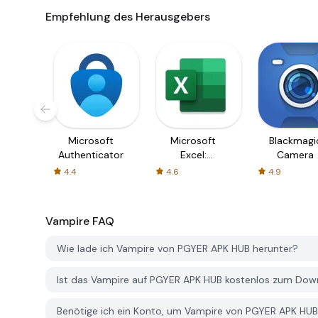
Empfehlung des Herausgebers
Microsoft
Microsoft
Blackmagi
Authenticator
Excel:
Camera
Spreadsheets
4.4
4.6
4.9
Vampire
FAQ
Wie lade ich Vampire von PGYER APK HUB herunter?
Ist das Vampire auf PGYER APK HUB kostenlos zum Dow
Benötige ich ein Konto, um Vampire von PGYER APK HUB