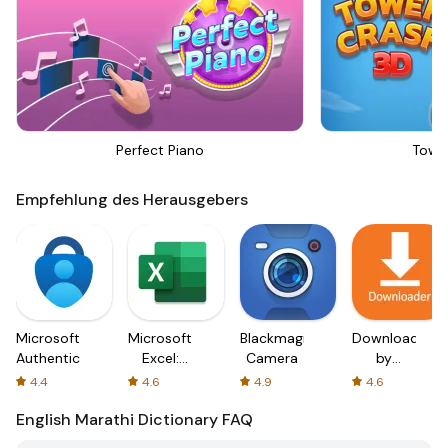
Perfect Piano
Towe
Empfehlung des Herausgebers
Microsoft
Microsoft
Blackmagic
Downloader
Authenticator
Excel:
Camera
by
Spreadsheets
AFTVnews
4.4
4.6
4.9
4.6
English Marathi Dictionary
FAQ