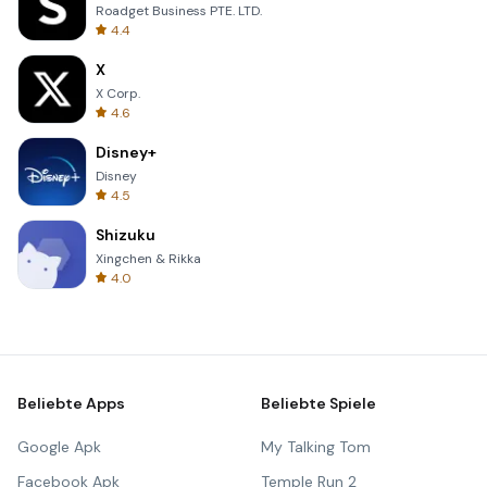
Roadget Business PTE. LTD.
4.4
X
X Corp.
4.6
Disney+
Disney
4.5
Shizuku
Xingchen & Rikka
4.0
Beliebte Apps
Beliebte Spiele
Google Apk
My Talking Tom
Facebook Apk
Temple Run 2