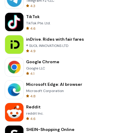
Telegram FZ-LLC
4.3
TikTok
TikTok Pte. Ltd.
4.6
inDrive. Rides with fair fares
® SUOL INNOVATIONS LTD
4.9
Google Chrome
Google LLC
4.1
Microsoft Edge: AI browser
Microsoft Corporation
4.8
Reddit
reddit Inc.
4.6
SHEIN-Shopping Online