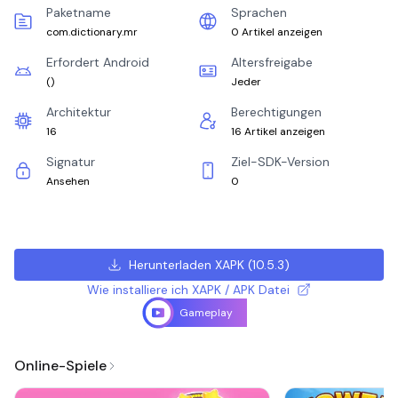
Paketname
Sprachen
com.dictionary.mr
0 Artikel anzeigen
Erfordert Android
Altersfreigabe
(
)
Jeder
Architektur
Berechtigungen
16
16 Artikel anzeigen
Signatur
Ziel-SDK-Version
Ansehen
0
Herunterladen XAPK
(
10.5.3
)
Wie installiere ich XAPK / APK Datei
Gameplay
Online-Spiele