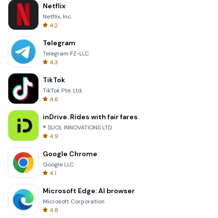
Netflix
Netflix, Inc.
4.2
Telegram
Telegram FZ-LLC
4.3
TikTok
TikTok Pte. Ltd.
4.6
inDrive. Rides with fair fares
® SUOL INNOVATIONS LTD
4.9
Google Chrome
Google LLC
4.1
Microsoft Edge: AI browser
Microsoft Corporation
4.8