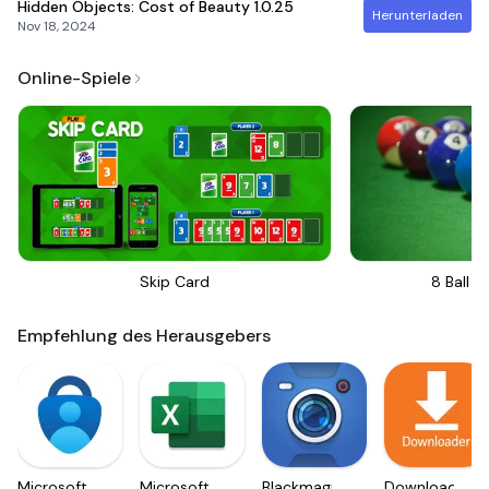
Hidden Objects: Cost of Beauty
1.0.25
Herunterladen
Nov 18, 2024
Online-Spiele
Skip Card
8 Ball Bi
Empfehlung des Herausgebers
Microsoft
Microsoft
Blackmagic
Downloader