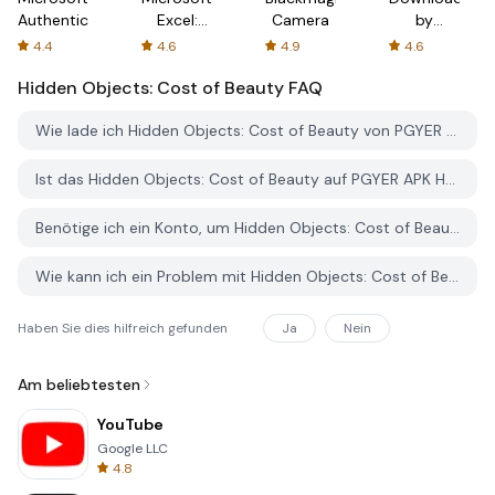
Authenticator
Excel:
Camera
by
Spreadsheets
AFTVnews
4.4
4.6
4.9
4.6
Hidden Objects: Cost of Beauty
FAQ
Wie lade ich Hidden Objects: Cost of Beauty von PGYER APK HUB herunter?
Ist das Hidden Objects: Cost of Beauty auf PGYER APK HUB kostenlos zum Download?
Benötige ich ein Konto, um Hidden Objects: Cost of Beauty von PGYER APK HUB herunterzuladen?
Wie kann ich ein Problem mit Hidden Objects: Cost of Beauty auf PGYER APK HUB melden?
Haben Sie dies hilfreich gefunden
Ja
Nein
Am beliebtesten
YouTube
Google LLC
4.8