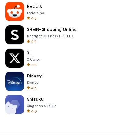
Reddit
reddit Inc.
4.6
SHEIN-Shopping Online
Roadget Business PTE. LTD.
4.4
X
X Corp.
4.6
Disney+
Disney
4.5
Shizuku
Xingchen & Rikka
4.0