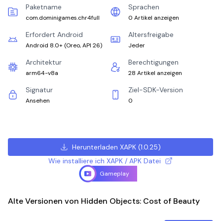
Paketname
Sprachen
com.dominigames.chr4full
0 Artikel anzeigen
Erfordert Android
Altersfreigabe
Android 8.0+
(
Oreo, API 26
)
Jeder
Architektur
Berechtigungen
arm64-v8a
28 Artikel anzeigen
Signatur
Ziel-SDK-Version
Ansehen
0
Herunterladen XAPK
(
1.0.25
)
Wie installiere ich XAPK / APK Datei
Gameplay
Alte Versionen von Hidden Objects: Cost of Beauty