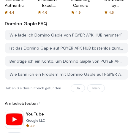
Authenticator
Excel:
Camera
by
Spreadsheets
AFTVnews
4.4
4.6
4.9
4.6
Domino Gaple
FAQ
Wie lade ich Domino Gaple von PGYER APK HUB herunter?
Ist das Domino Gaple auf PGYER APK HUB kostenlos zum Download?
Benötige ich ein Konto, um Domino Gaple von PGYER APK HUB herunterzuladen?
Wie kann ich ein Problem mit Domino Gaple auf PGYER APK HUB melden?
Haben Sie dies hilfreich gefunden
Ja
Nein
Am beliebtesten
YouTube
Google LLC
4.8