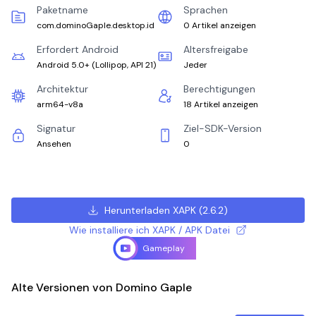
Paketname
Sprachen
com.dominoGaple.desktop.id
0 Artikel anzeigen
Erfordert Android
Altersfreigabe
Android 5.0+
(
Lollipop, API 21
)
Jeder
Architektur
Berechtigungen
arm64-v8a
18 Artikel anzeigen
Signatur
Ziel-SDK-Version
Ansehen
0
Herunterladen XAPK
(
2.6.2
)
Wie installiere ich XAPK / APK Datei
Gameplay
Alte Versionen von Domino Gaple