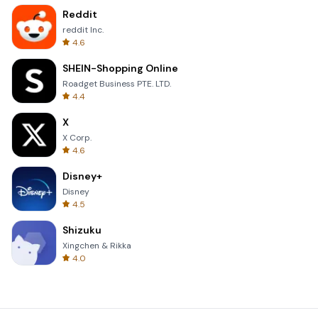
Reddit
reddit Inc.
4.6
SHEIN-Shopping Online
Roadget Business PTE. LTD.
4.4
X
X Corp.
4.6
Disney+
Disney
4.5
Shizuku
Xingchen & Rikka
4.0