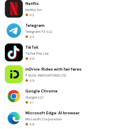
Netflix
Netflix, Inc.
4.2
Telegram
Telegram FZ-LLC
4.3
TikTok
TikTok Pte. Ltd.
4.6
inDrive. Rides with fair fares
® SUOL INNOVATIONS LTD
4.9
Google Chrome
Google LLC
4.1
Microsoft Edge: AI browser
Microsoft Corporation
4.8