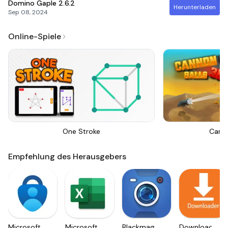
Domino Gaple
2.6.2
Herunterladen
Sep 08, 2024
Online-Spiele
One Stroke
Canno
Empfehlung des Herausgebers
Microsoft
Microsoft
Blackmagic
Downloader