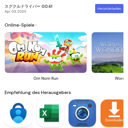
スグクルドライバー
0.0.41
Herunterladen
Apr 03, 2025
Online-Spiele
Om Nom Run
Words
Empfehlung des Herausgebers