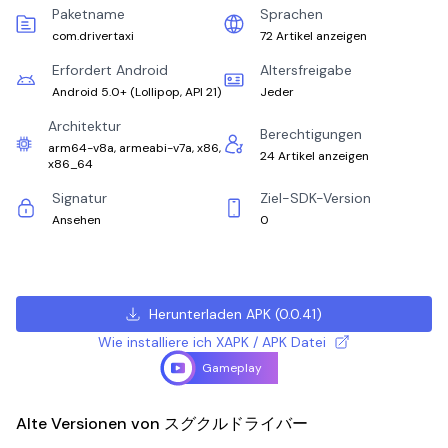
Paketname
Sprachen
com.drivertaxi
72 Artikel anzeigen
Erfordert Android
Altersfreigabe
Android 5.0+
(
Lollipop, API 21
)
Jeder
Architektur
Berechtigungen
arm64-v8a, armeabi-v7a, x86,
24 Artikel anzeigen
x86_64
Signatur
Ziel-SDK-Version
Ansehen
0
Herunterladen APK
(
0.0.41
)
Wie installiere ich XAPK / APK Datei
Gameplay
Alte Versionen von スグクルドライバー