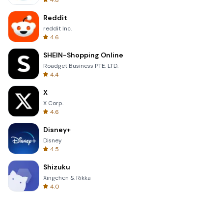
4.8
Reddit
reddit Inc.
4.6
SHEIN-Shopping Online
Roadget Business PTE. LTD.
4.4
X
X Corp.
4.6
Disney+
Disney
4.5
Shizuku
Xingchen & Rikka
4.0