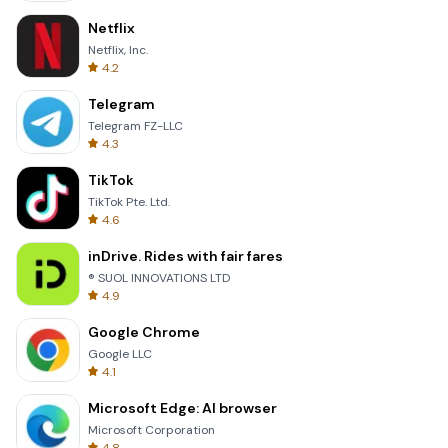
Netflix
Netflix, Inc.
4.2
Telegram
Telegram FZ-LLC
4.3
TikTok
TikTok Pte. Ltd.
4.6
inDrive. Rides with fair fares
® SUOL INNOVATIONS LTD
4.9
Google Chrome
Google LLC
4.1
Microsoft Edge: AI browser
Microsoft Corporation