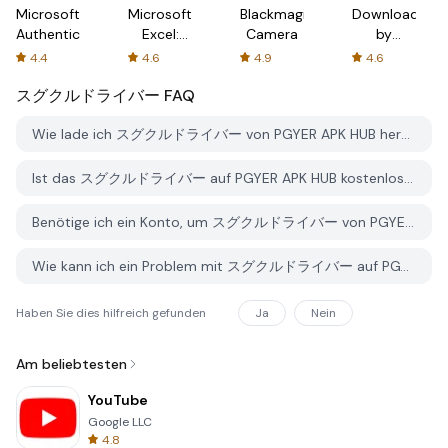
Microsoft
Microsoft
Blackmagic
Downloader
Authenticator
Excel:
Camera
by
Spreadsheets
AFTVnews
4.4
4.6
4.9
4.6
スグクルドライバー
FAQ
Wie lade ich スグクルドライバー von PGYER APK HUB herunter?
Ist das スグクルドライバー auf PGYER APK HUB kostenlos zum Download?
Benötige ich ein Konto, um スグクルドライバー von PGYER APK HUB herunterzuladen?
Wie kann ich ein Problem mit スグクルドライバー auf PGYER APK HUB melden?
Haben Sie dies hilfreich gefunden
Ja
Nein
Am beliebtesten
YouTube
Google LLC
4.8