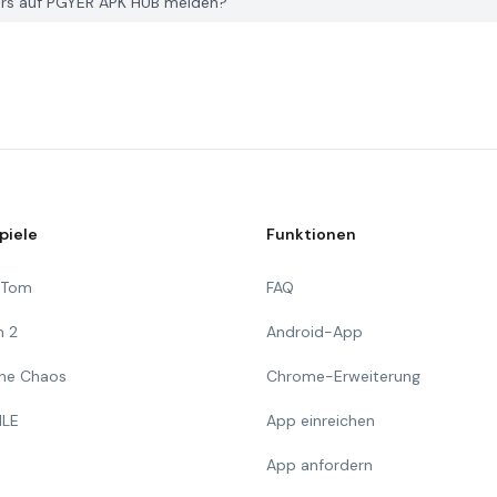
ers auf PGYER APK HUB melden?
piele
Funktionen
g Tom
FAQ
n 2
Android-App
 The Chaos
Chrome-Erweiterung
ILE
App einreichen
App anfordern