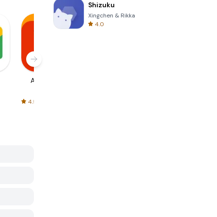
Shizuku
Xingchen & Rikka
4.0
AliExpress
Signal Private
Spotify - Music
Messenger
and Podcasts
4.5
4.3
4.6