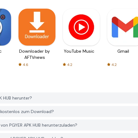
c
Downloader by
YouTube Music
Gmail
AFTVnews
4.6
4.2
4.2
K HUB herunter?
B kostenlos zum Download?
s von PGYER APK HUB herunterzuladen?