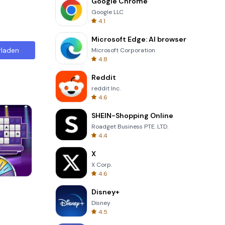
Google Chrome
Google LLC
4.1
Microsoft Edge: AI browser
rladen
Microsoft Corporation
4.8
Reddit
reddit Inc.
4.6
SHEIN-Shopping Online
Roadget Business PTE. LTD.
4.4
X
X Corp.
4.6
8 Ball Billiards Classic
Disney+
Disney
4.5