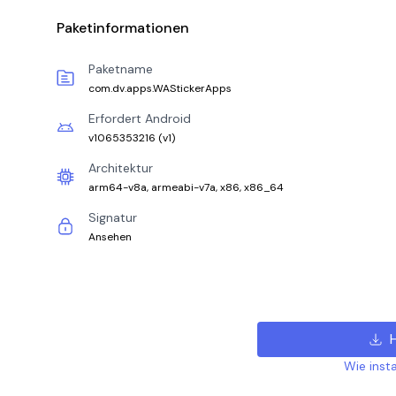
Paketinformationen
Paketname
com.dv.apps.WAStickerApps
Erfordert Android
v1065353216
(
v1
)
Architektur
arm64-v8a, armeabi-v7a, x86, x86_64
Signatur
Ansehen
Wie insta