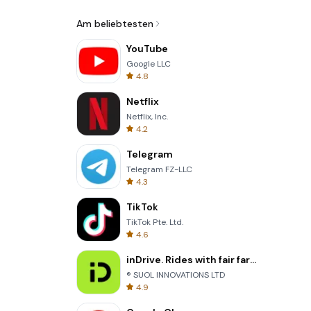
Am beliebtesten
YouTube
Google LLC
4.8
Netflix
Netflix, Inc.
4.2
Telegram
Telegram FZ-LLC
4.3
TikTok
TikTok Pte. Ltd.
4.6
inDrive. Rides with fair fares
® SUOL INNOVATIONS LTD
4.9