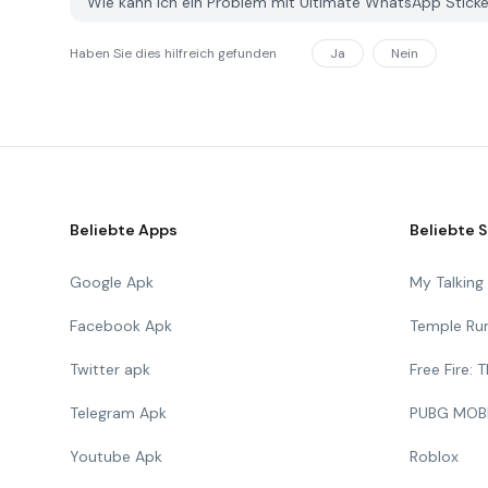
Wie kann ich ein Problem mit Ultimate WhatsApp Stick
Haben Sie dies hilfreich gefunden
Ja
Nein
Beliebte Apps
Beliebte S
Google Apk
My Talkin
Facebook Apk
Temple Ru
Twitter apk
Free Fire:
Telegram Apk
PUBG MOB
Youtube Apk
Roblox