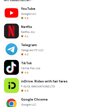
Am beliebtesten
YouTube
Google LLC
4.8
Netflix
Netflix, Inc.
4.2
Telegram
Telegram FZ-LLC
4.3
TikTok
TikTok Pte. Ltd.
4.6
inDrive. Rides with fair fares
® SUOL INNOVATIONS LTD
4.9
Google Chrome
Google LLC