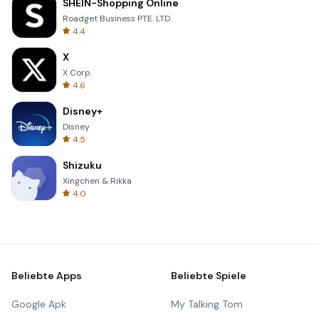
SHEIN-Shopping Online
Roadget Business PTE. LTD.
4.4
X
X Corp.
4.6
Disney+
Disney
4.5
Shizuku
Xingchen & Rikka
4.0
Beliebte Apps
Beliebte Spiele
Google Apk
My Talking Tom