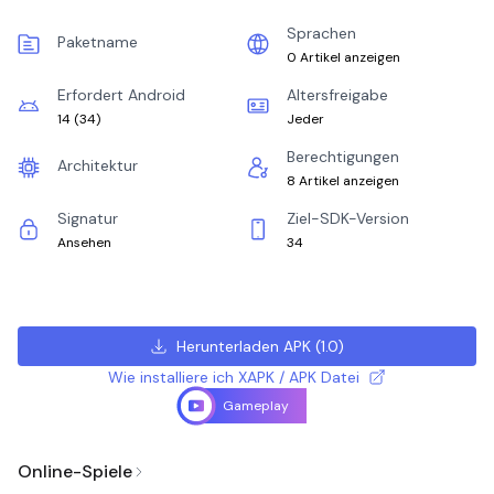
Sprachen
Paketname
0 Artikel anzeigen
Erfordert Android
Altersfreigabe
14
(
34
)
Jeder
Berechtigungen
Architektur
8 Artikel anzeigen
Signatur
Ziel-SDK-Version
Ansehen
34
Herunterladen APK
(
1.0
)
Wie installiere ich XAPK / APK Datei
Gameplay
Online-Spiele