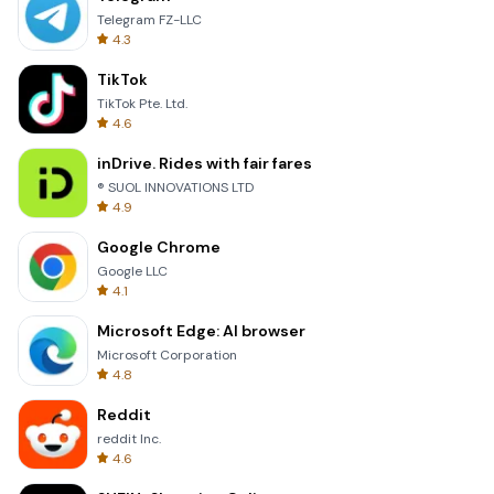
Telegram FZ-LLC
4.3
TikTok
TikTok Pte. Ltd.
4.6
inDrive. Rides with fair fares
® SUOL INNOVATIONS LTD
4.9
Google Chrome
Google LLC
4.1
Microsoft Edge: AI browser
Microsoft Corporation
4.8
Reddit
reddit Inc.
4.6