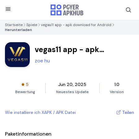
Startseite
Spiele
vegas11 app - apk download for Android
Herunterladen
vegas11 app - apk
download for Android
zoe hu
5
Jun 20, 2025
1.0
Bewertung
Neuestes Update
Version
Wie installiere ich XAPK / APK Datei
Teilen
Paketinformationen