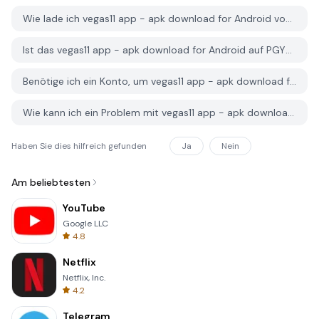
Wie lade ich vegas11 app - apk download for Android von PGYER APK HUB herunter?
Ist das vegas11 app - apk download for Android auf PGYER APK HUB kostenlos zum Download?
Benötige ich ein Konto, um vegas11 app - apk download for Android von PGYER APK HUB herunterzuladen?
Wie kann ich ein Problem mit vegas11 app - apk download for Android auf PGYER APK HUB melden?
Haben Sie dies hilfreich gefunden
Ja
Nein
Am beliebtesten
YouTube
Google LLC
4.8
Netflix
Netflix, Inc.
4.2
Telegram