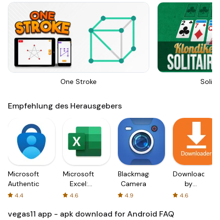
One Stroke
Solita
Empfehlung des Herausgebers
Microsoft
Microsoft
Blackmagic
Downloader
Authenticator
Excel:
Camera
by
Spreadsheets
AFTVnews
4.4
4.6
4.9
4.6
vegas11 app - apk download for Android
FAQ