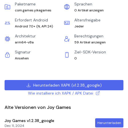
Paketname
Sprachen
com.games.yikegames
0 Artikel anzeigen
Erfordert Android
Altersfreigabe
Android 7.0+
(
N, API 24
)
Jeder
Architektur
Berechtigungen
arm64-v8a
59 Artikel anzeigen
Signatur
Ziel-SDK-Version
Ansehen
0
Herunterladen XAPK
(
v1.2.38_google
)
Wie installiere ich XAPK / APK Datei
Alte Versionen von Joy Games
Joy Games
v1.2.38_google
Herunterladen
Dec 11, 2024