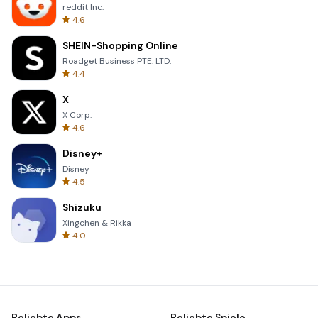
reddit Inc.
4.6
SHEIN-Shopping Online
Roadget Business PTE. LTD.
4.4
X
X Corp.
4.6
Disney+
Disney
4.5
Shizuku
Xingchen & Rikka
4.0
Beliebte Apps
Beliebte Spiele