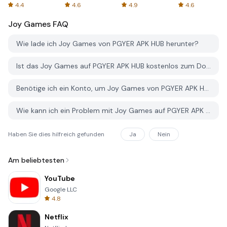
Spreadsheets
AFTVnews
4.4
4.6
4.9
4.6
Joy Games
FAQ
Wie lade ich Joy Games von PGYER APK HUB herunter?
Ist das Joy Games auf PGYER APK HUB kostenlos zum Download?
Benötige ich ein Konto, um Joy Games von PGYER APK HUB herunterzuladen?
Wie kann ich ein Problem mit Joy Games auf PGYER APK HUB melden?
Haben Sie dies hilfreich gefunden
Ja
Nein
Am beliebtesten
YouTube
Google LLC
4.8
Netflix