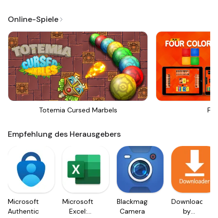
Online-Spiele
Totemia Cursed Marbels
Fou
Empfehlung des Herausgebers
Microsoft
Microsoft
Blackmagic
Downloader
Authenticator
Excel:
Camera
by