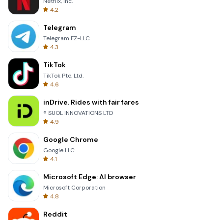
Netflix, Inc.
4.2
Telegram
Telegram FZ-LLC
4.3
TikTok
TikTok Pte. Ltd.
4.6
inDrive. Rides with fair fares
® SUOL INNOVATIONS LTD
4.9
Google Chrome
Google LLC
4.1
Microsoft Edge: AI browser
Microsoft Corporation
4.8
Reddit