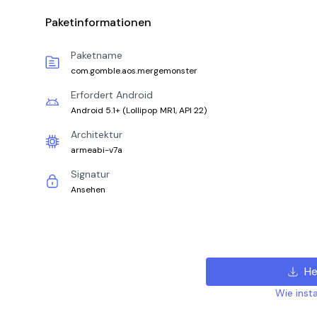
Paketinformationen
Paketname
com.gomble.aos.mergemonster
Erfordert Android
Android 5.1+
(
Lollipop MR1, API 22
)
Architektur
armeabi-v7a
Signatur
Ansehen
He
Wie insta