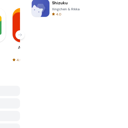
Shizuku
Xingchen & Rikka
4.0
AliExpress
Signal Private
Spotify - Music
Messenger
and Podcasts
4.5
4.3
4.6