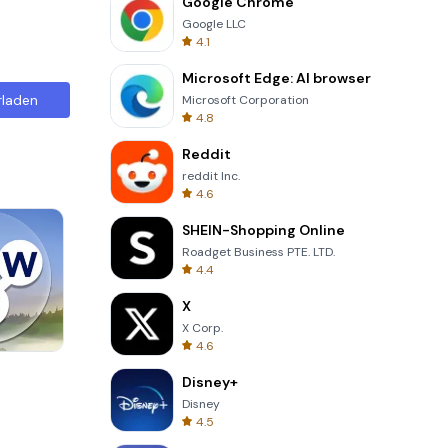
Google Chrome
Google LLC
4.1
Microsoft Edge: AI browser
rladen
Microsoft Corporation
4.8
Reddit
reddit Inc.
4.6
SHEIN-Shopping Online
Roadget Business PTE. LTD.
4.4
X
X Corp.
4.6
Om Nom Run
Disney+
Disney
4.5