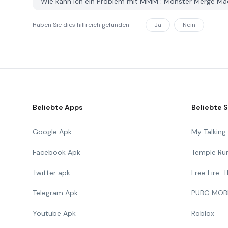
Wie kann ich ein Problem mit MMM : Monster Merge M
Haben Sie dies hilfreich gefunden
Ja
Nein
Beliebte Apps
Beliebte S
Google Apk
My Talkin
Facebook Apk
Temple Ru
Twitter apk
Free Fire:
Telegram Apk
PUBG MOB
Youtube Apk
Roblox