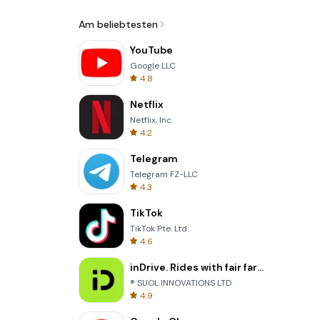
Am beliebtesten
YouTube
Google LLC
4.8
Netflix
Netflix, Inc.
4.2
Telegram
Telegram FZ-LLC
4.3
TikTok
TikTok Pte. Ltd.
4.6
inDrive. Rides with fair fares
® SUOL INNOVATIONS LTD
4.9