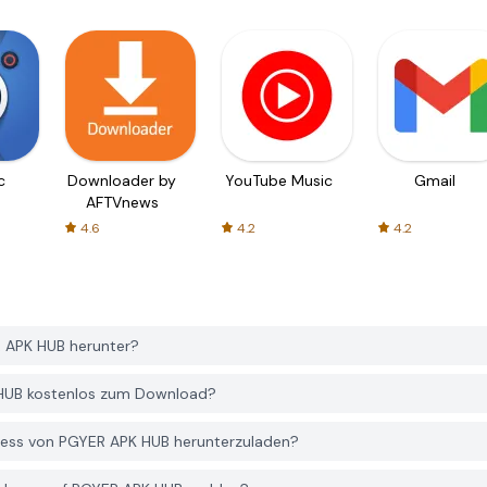
c
Downloader by
YouTube Music
Gmail
AFTVnews
4.6
4.2
4.2
 APK HUB herunter?
 HUB kostenlos zum Download?
ness von PGYER APK HUB herunterzuladen?