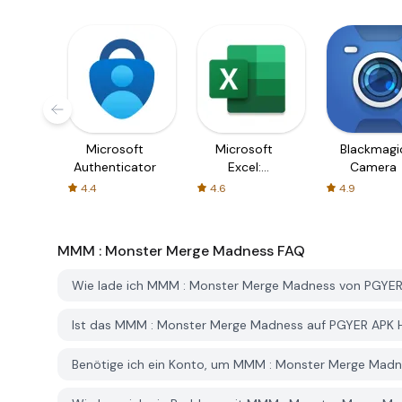
Microsoft
Microsoft
Blackmagi
Authenticator
Excel:
Camera
Spreadsheets
4.4
4.6
4.9
MMM : Monster Merge Madness
FAQ
Wie lade ich MMM : Monster Merge Madness von PGYER
Ist das MMM : Monster Merge Madness auf PGYER APK
Benötige ich ein Konto, um MMM : Monster Merge Mad