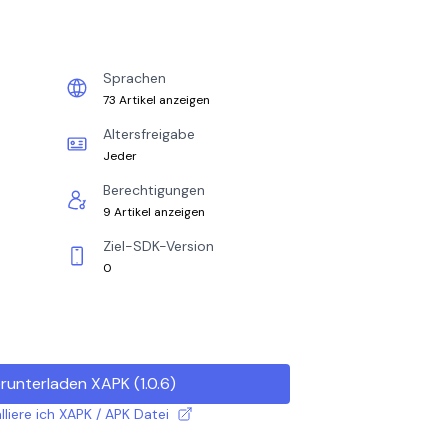
Sprachen
73 Artikel anzeigen
Altersfreigabe
Jeder
Berechtigungen
9 Artikel anzeigen
Ziel-SDK-Version
0
runterladen XAPK
(
1.0.6
)
lliere ich XAPK / APK Datei