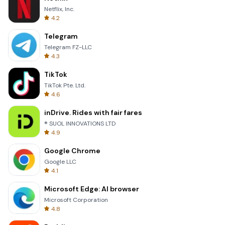
Netflix, Inc.
4.2
Telegram
Telegram FZ-LLC
4.3
TikTok
TikTok Pte. Ltd.
4.6
inDrive. Rides with fair fares
® SUOL INNOVATIONS LTD
4.9
Google Chrome
Google LLC
4.1
Microsoft Edge: AI browser
Microsoft Corporation
4.8