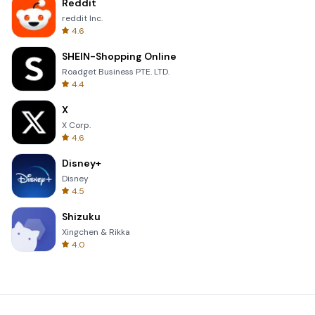
Reddit
reddit Inc.
4.6
SHEIN-Shopping Online
Roadget Business PTE. LTD.
4.4
X
X Corp.
4.6
Disney+
Disney
4.5
Shizuku
Xingchen & Rikka
4.0