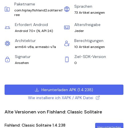
Paketname
Sprachen
com.hiplay.fishland2.solitaire.f
73 Artikel anzeigen
ree
Erfordert Android
Altersfreigabe
Android 7.0+
(
N, API 24
)
Jeder
Architektur
Berechtigungen
arm64-v8a, armeabi-v7a
10 Artikel anzeigen
Signatur
Ziel-SDK-Version
Ansehen
0
Herunterladen APK
(
1.4.238
)
Wie installiere ich XAPK / APK Datei
Alte Versionen von Fishland: Classic Solitaire
Fishland: Classic Solitaire
1.4.238
Herunterladen