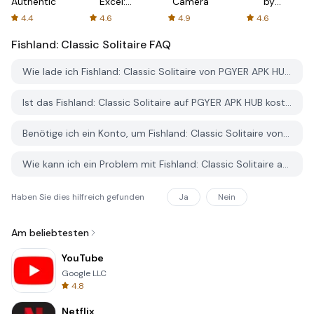
Authenticator
Excel:
Camera
by
Spreadsheets
AFTVnews
4.4
4.6
4.9
4.6
Fishland: Classic Solitaire
FAQ
Wie lade ich Fishland: Classic Solitaire von PGYER APK HUB herunter?
Ist das Fishland: Classic Solitaire auf PGYER APK HUB kostenlos zum Download?
Benötige ich ein Konto, um Fishland: Classic Solitaire von PGYER APK HUB herunterzuladen?
Wie kann ich ein Problem mit Fishland: Classic Solitaire auf PGYER APK HUB melden?
Haben Sie dies hilfreich gefunden
Ja
Nein
Am beliebtesten
YouTube
Google LLC
4.8
Netflix